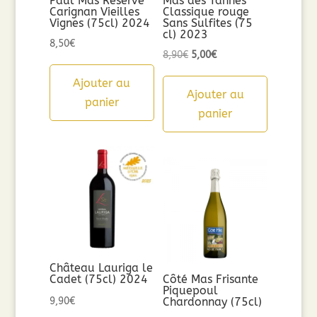
Paul Mas Réserve
Mas des Tannes
Carignan Vieilles
Classique rouge
Vignes (75cl) 2024
Sans Sulfites (75
cl) 2023
8,50
€
Le
Le
8,90
€
5,00
€
prix
prix
Ajouter au
initial
actuel
Ajouter au
panier
était :
est :
panier
8,90€.
5,00€.
Château Lauriga le
Cadet (75cl) 2024
Côté Mas Frisante
Piquepoul
9,90
€
Chardonnay (75cl)