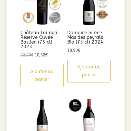
Château Lauriga
Domaine Silène
Réserve Cuvée
Mas des peyrals
Bastien (75 cl)
Bio (75 cl) 2024
2023
18,90
€
Le
Le
12,90
€
10,32
€
prix
prix
Ajouter au
initial
actuel
Ajouter au
panier
était :
est :
panier
12,90€.
10,32€.