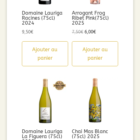
Domaine Lauriga
Arrogant Frog
Racines (75cl)
Ribet Pink(75cl)
2024
2025
Le
Le
9,50
€
7,50
€
6,00
€
prix
prix
initial
actuel
Ajouter au
Ajouter au
était :
est :
panier
panier
7,50€.
6,00€.
Domaine Lauriga
Chai Mas Blanc
La Figuera (75cl)
(75cl) 2025