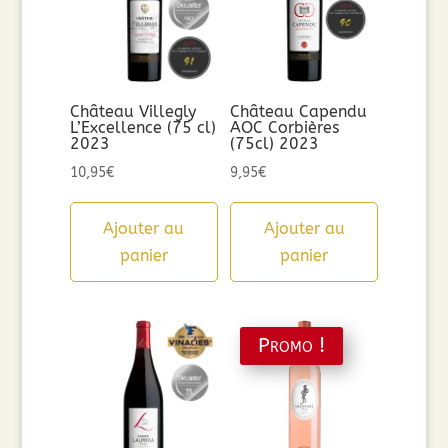
Château Villegly
Château Capendu
L’Excellence (75 cl)
AOC Corbières
2023
(75cl) 2023
10,95
€
9,95
€
Ajouter au
Ajouter au
panier
panier
Promo !