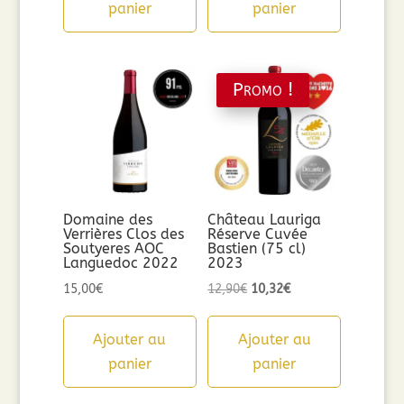
panier
panier
Promo !
Domaine des
Château Lauriga
Verrières Clos des
Réserve Cuvée
Soutyeres AOC
Bastien (75 cl)
Languedoc 2022
2023
Le
Le
15,00
€
12,90
€
10,32
€
prix
prix
initial
actuel
Ajouter au
Ajouter au
était :
est :
panier
panier
12,90€.
10,32€.