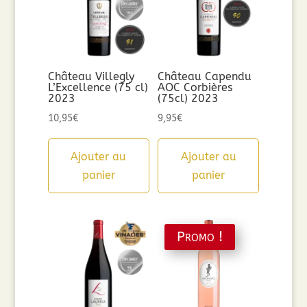
Château Villegly
Château Capendu
L’Excellence (75 cl)
AOC Corbières
2023
(75cl) 2023
10,95
€
9,95
€
Ajouter au
Ajouter au
panier
panier
Promo !