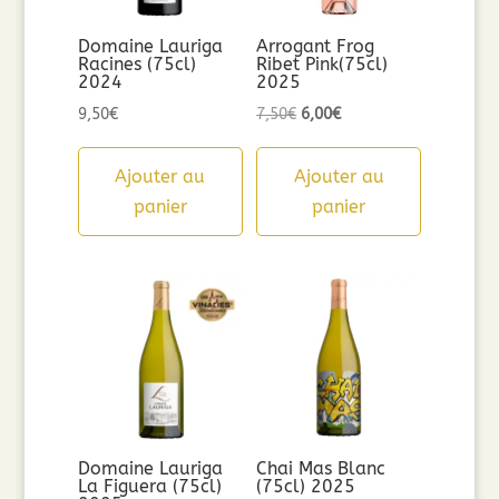
Domaine Lauriga
Arrogant Frog
Racines (75cl)
Ribet Pink(75cl)
2024
2025
Le
Le
9,50
€
7,50
€
6,00
€
prix
prix
initial
actuel
Ajouter au
Ajouter au
était :
est :
panier
panier
7,50€.
6,00€.
Domaine Lauriga
Chai Mas Blanc
La Figuera (75cl)
(75cl) 2025