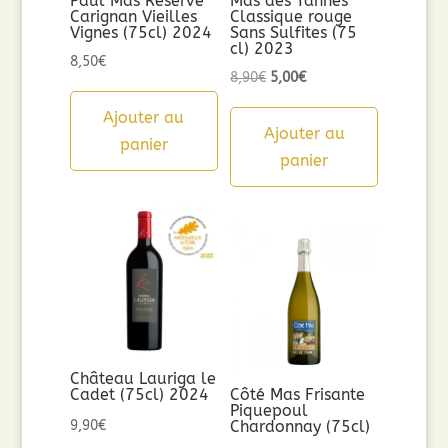
Paul Mas Réserve
Mas des Tannes
Carignan Vieilles
Classique rouge
Vignes (75cl) 2024
Sans Sulfites (75
cl) 2023
8,50
€
Le
Le
8,90
€
5,00
€
prix
prix
Ajouter au
initial
actuel
Ajouter au
panier
était :
est :
panier
8,90€.
5,00€.
Château Lauriga le
Cadet (75cl) 2024
Côté Mas Frisante
Piquepoul
9,90
€
Chardonnay (75cl)