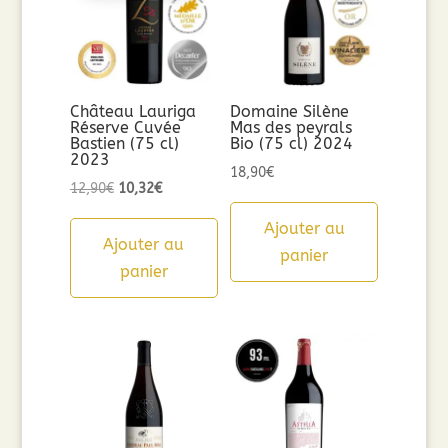
Château Lauriga
Domaine Silène
Réserve Cuvée
Mas des peyrals
Bastien (75 cl)
Bio (75 cl) 2024
2023
18,90
€
Le
Le
12,90
€
10,32
€
prix
prix
Ajouter au
initial
actuel
Ajouter au
panier
était :
est :
panier
12,90€.
10,32€.