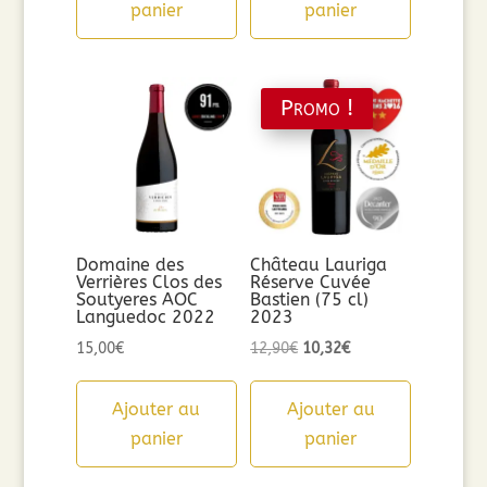
panier
panier
Promo !
Domaine des
Château Lauriga
Verrières Clos des
Réserve Cuvée
Soutyeres AOC
Bastien (75 cl)
Languedoc 2022
2023
Le
Le
15,00
€
12,90
€
10,32
€
prix
prix
initial
actuel
Ajouter au
Ajouter au
était :
est :
panier
panier
12,90€.
10,32€.