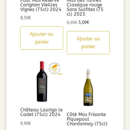
Paul Mas Réserve
Mas des Tannes
Carignan Vieilles
Classique rouge
Vignes (75cl) 2024
Sans Sulfites (75
cl) 2023
8,50
€
Le
Le
8,90
€
5,00
€
prix
prix
Ajouter au
initial
actuel
Ajouter au
panier
était :
est :
panier
8,90€.
5,00€.
Château Lauriga le
Cadet (75cl) 2024
Côté Mas Frisante
Piquepoul
9,90
€
Chardonnay (75cl)