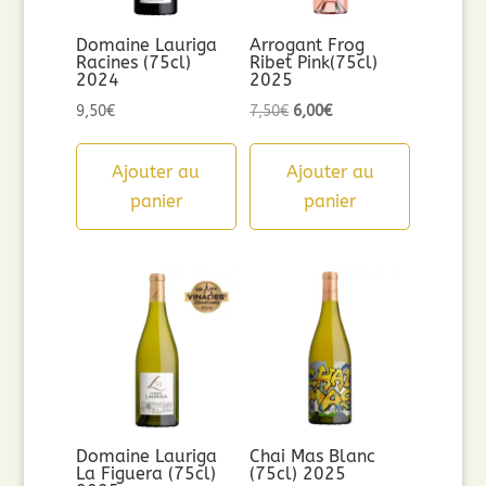
Domaine Lauriga
Arrogant Frog
Racines (75cl)
Ribet Pink(75cl)
2024
2025
Le
Le
9,50
€
7,50
€
6,00
€
prix
prix
initial
actuel
Ajouter au
Ajouter au
était :
est :
panier
panier
7,50€.
6,00€.
Domaine Lauriga
Chai Mas Blanc
La Figuera (75cl)
(75cl) 2025