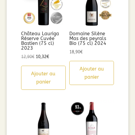
Château Lauriga
Domaine Silène
Réserve Cuvée
Mas des peyrals
Bastien (75 cl)
Bio (75 cl) 2024
2023
18,90
€
Le
Le
12,90
€
10,32
€
prix
prix
Ajouter au
initial
actuel
Ajouter au
panier
était :
est :
panier
12,90€.
10,32€.