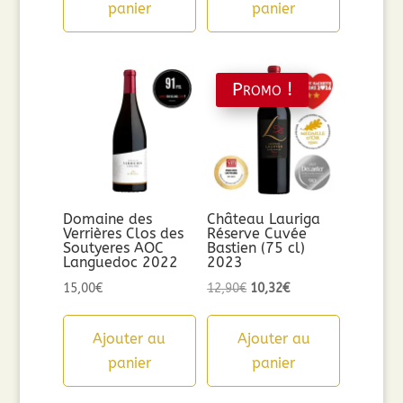
panier
panier
Promo !
Domaine des
Château Lauriga
Verrières Clos des
Réserve Cuvée
Soutyeres AOC
Bastien (75 cl)
Languedoc 2022
2023
Le
Le
15,00
€
12,90
€
10,32
€
prix
prix
initial
actuel
Ajouter au
Ajouter au
était :
est :
panier
panier
12,90€.
10,32€.