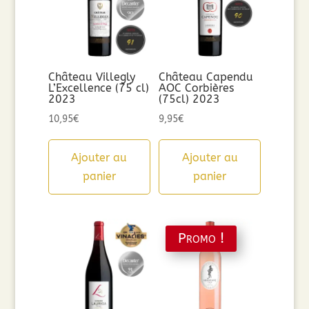
Château Villegly
Château Capendu
L’Excellence (75 cl)
AOC Corbières
2023
(75cl) 2023
10,95
€
9,95
€
Ajouter au
Ajouter au
panier
panier
Promo !