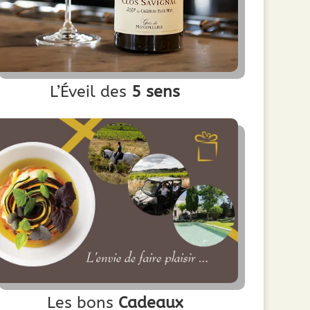
L’Éveil des
5 sens
Les bons
Cadeaux