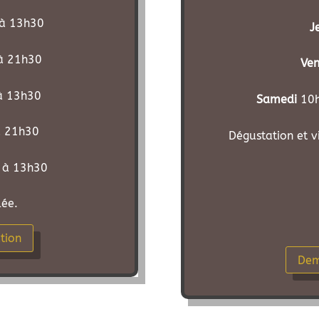
à 13h30
J
à 21h30
Ven
à 13h30
Samedi
10h
 21h30
Dégustation et v
 à 13h30
lée.
tion
Dem