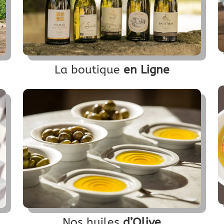
La boutique
en Ligne
Nos huiles
d’Olive