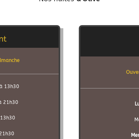
nt
Dimanche
Ouve
à 13h30
à 21h30
L
 13h30
M
 21h30
Mer