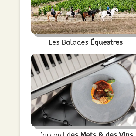
Les Balades
Équestres
L’accord
des
Mets & des Vins