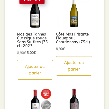
Mas des Tannes
Côté Mas Frisante
Classique rouge
Piquepoul
Sans Sulfites (75
Chardonnay (75cl)
cl) 2023
8,90
€
Le
Le
8,90
€
5,00
€
prix
prix
Ajouter au
initial
actuel
Ajouter au
panier
était :
est :
panier
8,90€.
5,00€.