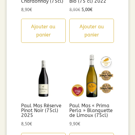
Chardonnay (75cl)
Bio (75 cl) 2022
Le
Le
8,90
€
8,90
€
5,00
€
prix
prix
initial
actuel
Ajouter au
Ajouter au
était :
est :
panier
panier
8,90€.
5,00€.
Paul Mas Réserve
Paul Mas « Prima
Pinot Noir (75cl)
Perla » Blanquette
2025
de Limoux (75cl)
8,50
€
9,90
€