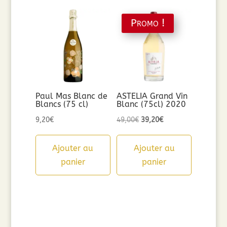
Promo !
Paul Mas Blanc de
ASTELIA Grand Vin
Blancs (75 cl)
Blanc (75cl) 2020
Le
Le
9,20
€
49,00
€
39,20
€
prix
prix
initial
actuel
Ajouter au
Ajouter au
était :
est :
panier
panier
49,00€.
39,20€.