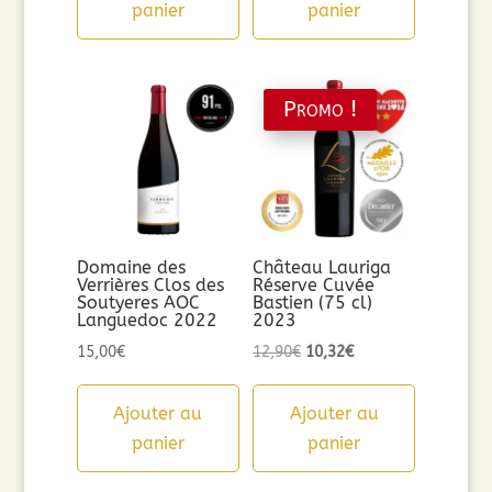
panier
panier
Promo !
Domaine des
Château Lauriga
Verrières Clos des
Réserve Cuvée
Soutyeres AOC
Bastien (75 cl)
Languedoc 2022
2023
Le
Le
15,00
€
12,90
€
10,32
€
prix
prix
initial
actuel
Ajouter au
Ajouter au
était :
est :
panier
panier
12,90€.
10,32€.