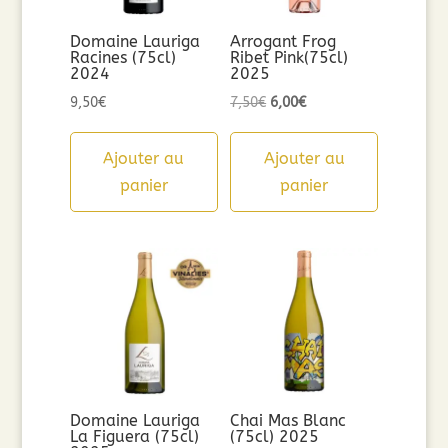
Domaine Lauriga
Arrogant Frog
Racines (75cl)
Ribet Pink(75cl)
2024
2025
Le
Le
9,50
€
7,50
€
6,00
€
prix
prix
initial
actuel
Ajouter au
Ajouter au
était :
est :
panier
panier
7,50€.
6,00€.
Domaine Lauriga
Chai Mas Blanc
La Figuera (75cl)
(75cl) 2025