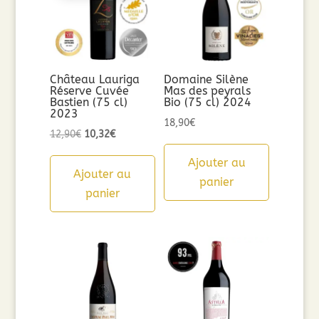
Château Lauriga
Domaine Silène
Réserve Cuvée
Mas des peyrals
Bastien (75 cl)
Bio (75 cl) 2024
2023
18,90
€
Le
Le
12,90
€
10,32
€
prix
prix
Ajouter au
initial
actuel
Ajouter au
panier
était :
est :
panier
12,90€.
10,32€.