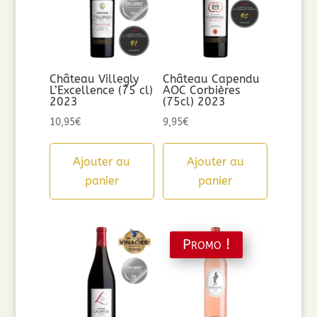
Château Villegly
Château Capendu
L’Excellence (75 cl)
AOC Corbières
2023
(75cl) 2023
10,95
€
9,95
€
Ajouter au
Ajouter au
panier
panier
Promo !