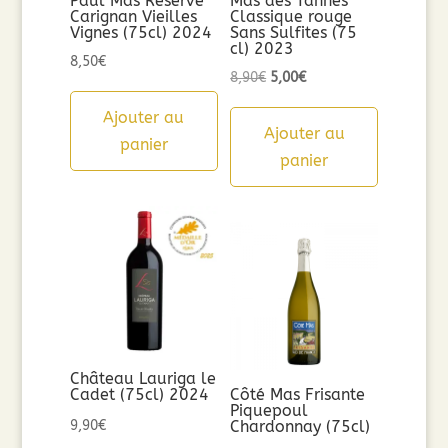
Paul Mas Réserve
Mas des Tannes
Carignan Vieilles
Classique rouge
Vignes (75cl) 2024
Sans Sulfites (75
cl) 2023
8,50
€
Le
Le
8,90
€
5,00
€
prix
prix
Ajouter au
initial
actuel
Ajouter au
panier
était :
est :
panier
8,90€.
5,00€.
Château Lauriga le
Cadet (75cl) 2024
Côté Mas Frisante
Piquepoul
9,90
€
Chardonnay (75cl)