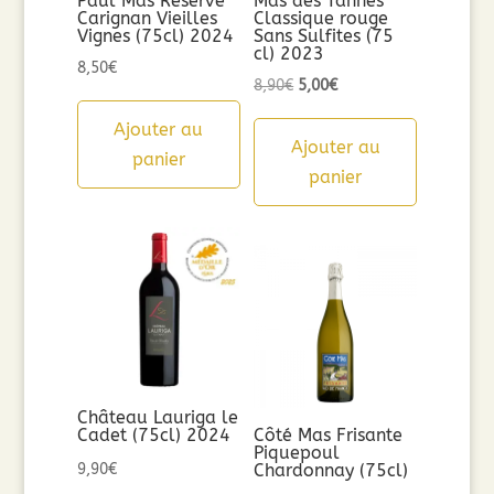
Paul Mas Réserve
Mas des Tannes
Carignan Vieilles
Classique rouge
Vignes (75cl) 2024
Sans Sulfites (75
cl) 2023
8,50
€
Le
Le
8,90
€
5,00
€
prix
prix
Ajouter au
initial
actuel
Ajouter au
panier
était :
est :
panier
8,90€.
5,00€.
Château Lauriga le
Cadet (75cl) 2024
Côté Mas Frisante
Piquepoul
9,90
€
Chardonnay (75cl)