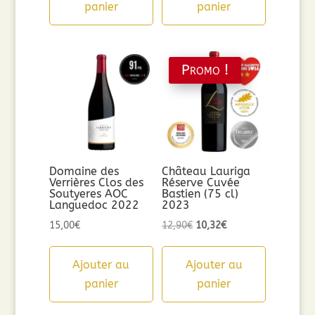
panier
panier
Promo !
Domaine des
Château Lauriga
Verrières Clos des
Réserve Cuvée
Soutyeres AOC
Bastien (75 cl)
Languedoc 2022
2023
Le
Le
15,00
€
12,90
€
10,32
€
prix
prix
initial
actuel
Ajouter au
Ajouter au
était :
est :
panier
panier
12,90€.
10,32€.