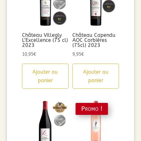
Château Villegly
Château Capendu
L’Excellence (75 cl)
AOC Corbières
2023
(75cl) 2023
10,95
€
9,95
€
Ajouter au
Ajouter au
panier
panier
Promo !