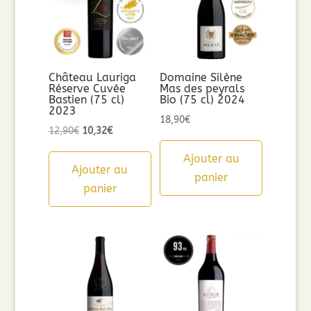
Château Lauriga
Domaine Silène
Réserve Cuvée
Mas des peyrals
Bastien (75 cl)
Bio (75 cl) 2024
2023
18,90
€
Le
Le
12,90
€
10,32
€
prix
prix
Ajouter au
initial
actuel
Ajouter au
panier
était :
est :
panier
12,90€.
10,32€.