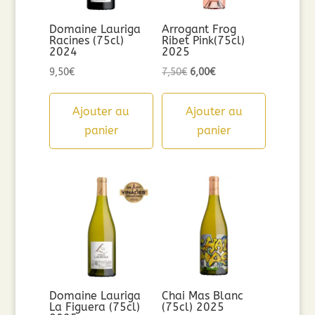
Domaine Lauriga
Arrogant Frog
Racines (75cl)
Ribet Pink(75cl)
2024
2025
Le
Le
9,50
€
7,50
€
6,00
€
prix
prix
initial
actuel
Ajouter au
Ajouter au
était :
est :
panier
panier
7,50€.
6,00€.
Domaine Lauriga
Chai Mas Blanc
La Figuera (75cl)
(75cl) 2025