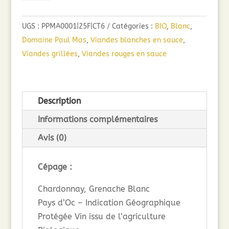
Paul
Mas
UGS :
PPMA0001|25F|CT6
Catégories :
BIO
,
Blanc
,
1892
Domaine Paul Mas
,
Viandes blanches en sauce
,
Blanc
Viandes grillées
,
Viandes rouges en sauce
BIO
(75cl)
2025
Description
Informations complémentaires
Avis (0)
Cépage :
Chardonnay, Grenache Blanc
Pays d’Oc – Indication Géographique
Protégée Vin issu de l’agriculture