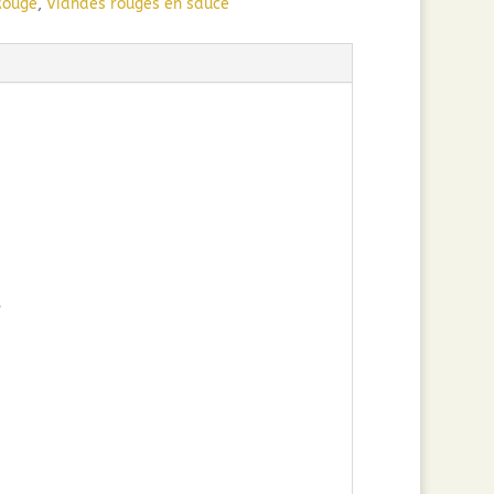
Rouge
,
Viandes rouges en sauce
.