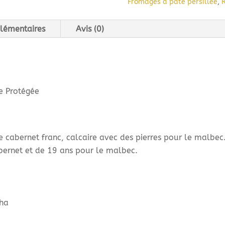
Fromages à pâte persillée
,
Malbec
(75cl)
lémentaires
Avis (0)
2024
e Protégée
e cabernet franc, calcaire avec des pierres pour le malbec
bernet et de 19 ans pour le malbec.
ha