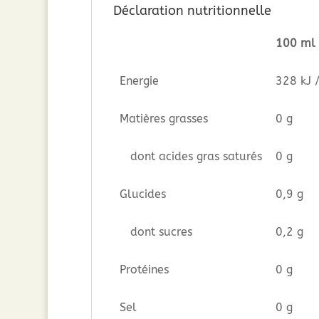
Déclaration nutritionnelle
100 ml
Energie
328 kJ 
Matières grasses
0 g
dont acides gras saturés
0 g
Glucides
0,9 g
dont sucres
0,2 g
Protéines
0 g
Sel
0 g