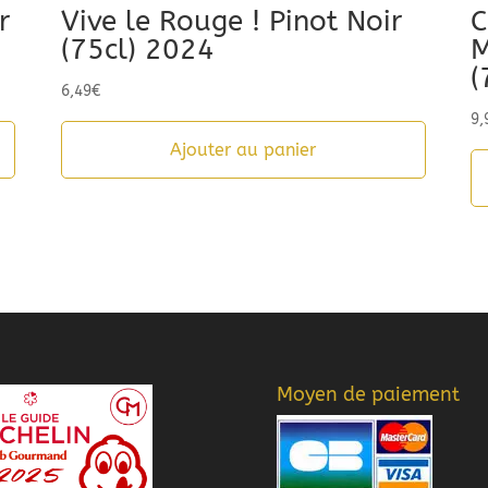
r
Vive le Rouge ! Pinot Noir
C
(75cl) 2024
M
(
6,49
€
9,
Ajouter au panier
Moyen de paiement