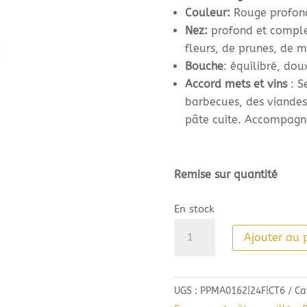
Couleur:
Rouge profond
Nez:
profond et comple
fleurs, de prunes, de m
Bouche
: équilibré, dou
Accord mets et vins
: S
barbecues, des viandes
pâte cuite. Accompagne
Remise sur quantité
En stock
quantité
Ajouter au 
de
Paul
Mas
UGS :
PPMA0162|24F|CT6
Ca
Réserve