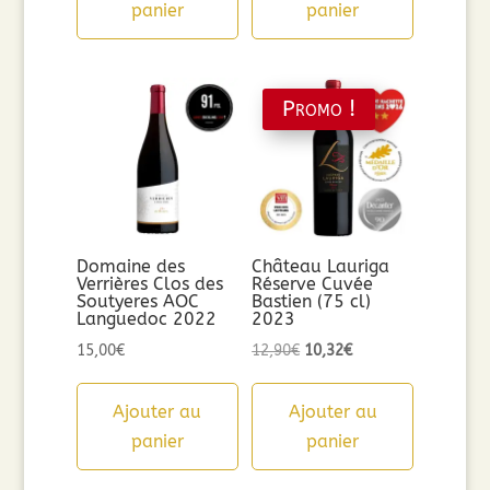
panier
panier
Promo !
Domaine des
Château Lauriga
Verrières Clos des
Réserve Cuvée
Soutyeres AOC
Bastien (75 cl)
Languedoc 2022
2023
Le
Le
15,00
€
12,90
€
10,32
€
prix
prix
initial
actuel
Ajouter au
Ajouter au
était :
est :
panier
panier
12,90€.
10,32€.