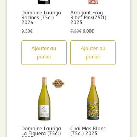
Domaine Lauriga
Arrogant Frog
Racines (75cl)
Ribet Pink(75cl)
2024
2025
Le
Le
9,50
€
7,50
€
6,00
€
prix
prix
initial
actuel
Ajouter au
Ajouter au
était :
est :
panier
panier
7,50€.
6,00€.
Domaine Lauriga
Chai Mas Blanc
La Figuera (75cl)
(75cl) 2025