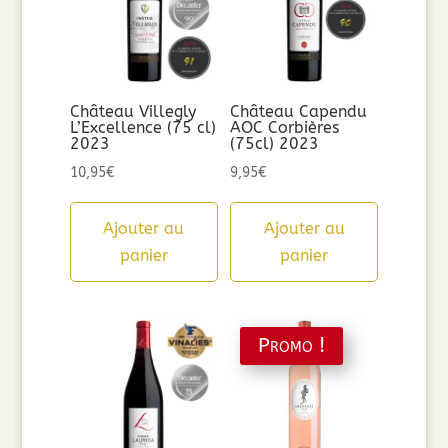
Château Villegly
Château Capendu
L’Excellence (75 cl)
AOC Corbières
2023
(75cl) 2023
10,95
€
9,95
€
Ajouter au
Ajouter au
panier
panier
Promo !