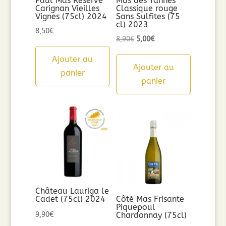
Paul Mas Réserve
Mas des Tannes
Carignan Vieilles
Classique rouge
Vignes (75cl) 2024
Sans Sulfites (75
cl) 2023
8,50
€
Le
Le
8,90
€
5,00
€
prix
prix
Ajouter au
initial
actuel
Ajouter au
panier
était :
est :
panier
8,90€.
5,00€.
Château Lauriga le
Cadet (75cl) 2024
Côté Mas Frisante
Piquepoul
9,90
€
Chardonnay (75cl)