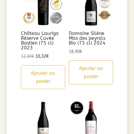
Château Lauriga
Domaine Silène
Réserve Cuvée
Mas des peyrals
Bastien (75 cl)
Bio (75 cl) 2024
2023
18,90
€
Le
Le
12,90
€
10,32
€
prix
prix
Ajouter au
initial
actuel
Ajouter au
panier
était :
est :
panier
12,90€.
10,32€.