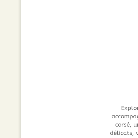
Explo
accompag
corsé, u
délicats, 