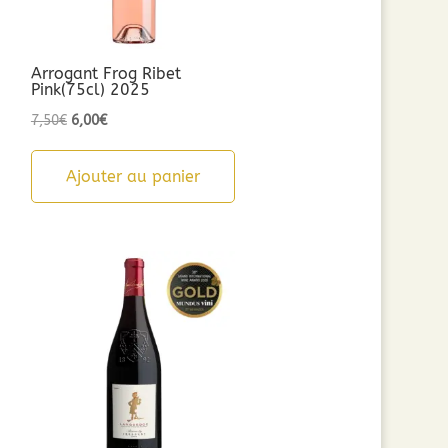
Arrogant Frog Ribet
Pink(75cl) 2025
Le
Le
7,50
€
6,00
€
prix
prix
initial
actuel
Ajouter au panier
était :
est :
7,50€.
6,00€.