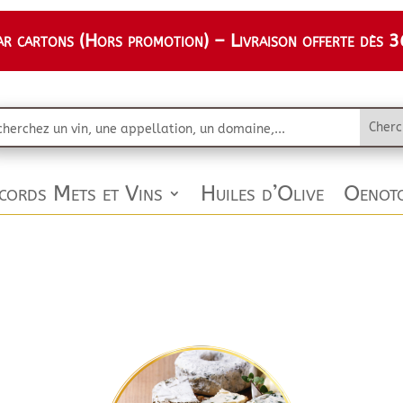
 cartons (Hors promotion) – Livraison offerte dès 36
cords Mets et Vins
Huiles d’Olive
Oenoto