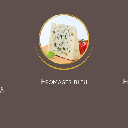
Fromages bleu
F
 à