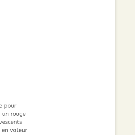
e pour
z un rouge
rvescents
 en valeur