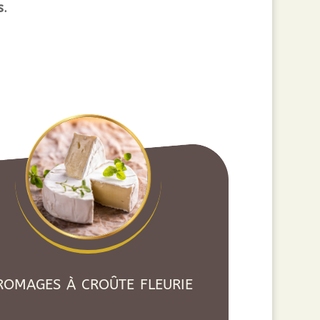
s
.
romages à croûte fleurie