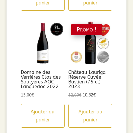
panier
panier
Promo !
Domaine des
Château Lauriga
Verrières Clos des
Réserve Cuvée
Soutyeres AOC
Bastien (75 cl)
Languedoc 2022
2023
Le
Le
15,00
€
12,90
€
10,32
€
prix
prix
initial
actuel
Ajouter au
Ajouter au
était :
est :
panier
panier
12,90€.
10,32€.