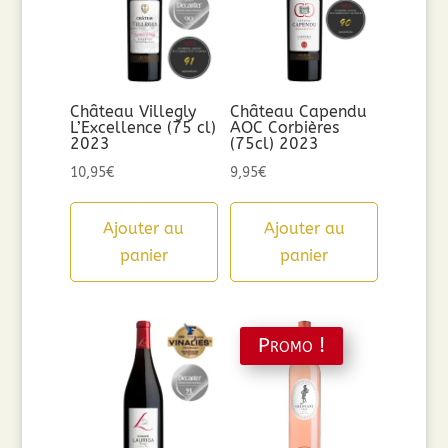
Château Villegly
Château Capendu
L’Excellence (75 cl)
AOC Corbières
2023
(75cl) 2023
10,95
€
9,95
€
Ajouter au
Ajouter au
panier
panier
Promo !