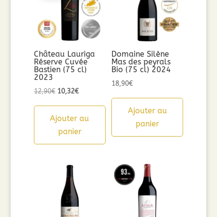
Château Lauriga
Domaine Silène
Réserve Cuvée
Mas des peyrals
Bastien (75 cl)
Bio (75 cl) 2024
2023
18,90
€
Le
Le
12,90
€
10,32
€
prix
prix
Ajouter au
initial
actuel
Ajouter au
panier
était :
est :
panier
12,90€.
10,32€.