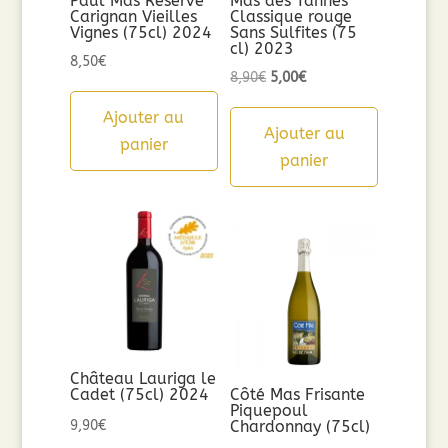
Paul Mas Réserve
Mas des Tannes
Carignan Vieilles
Classique rouge
Vignes (75cl) 2024
Sans Sulfites (75
cl) 2023
8,50
€
Le
Le
8,90
€
5,00
€
prix
prix
Ajouter au
initial
actuel
Ajouter au
panier
était :
est :
panier
8,90€.
5,00€.
Château Lauriga le
Cadet (75cl) 2024
Côté Mas Frisante
Piquepoul
9,90
€
Chardonnay (75cl)