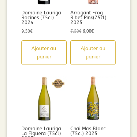
Domaine Lauriga
Arrogant Frog
Racines (75cl)
Ribet Pink(75cl)
2024
2025
Le
Le
9,50
€
7,50
€
6,00
€
prix
prix
initial
actuel
Ajouter au
Ajouter au
était :
est :
panier
panier
7,50€.
6,00€.
Domaine Lauriga
Chai Mas Blanc
La Figuera (75cl)
(75cl) 2025