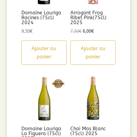
Domaine Lauriga
Arrogant Frog
Racines (75cl)
Ribet Pink(75cl)
2024
2025
Le
Le
9,50
€
7,50
€
6,00
€
prix
prix
initial
actuel
Ajouter au
Ajouter au
était :
est :
panier
panier
7,50€.
6,00€.
Domaine Lauriga
Chai Mas Blanc
La Figuera (75cl)
(75cl) 2025