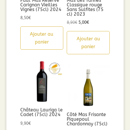
Paul Mas Réserve
Mas des Tannes
Carignan Vieilles
Classique rouge
Vignes (75cl) 2024
Sans Sulfites (75
cl) 2023
8,50
€
Le
Le
8,90
€
5,00
€
prix
prix
Ajouter au
initial
actuel
Ajouter au
panier
était :
est :
panier
8,90€.
5,00€.
Château Lauriga le
Cadet (75cl) 2024
Côté Mas Frisante
Piquepoul
9,90
€
Chardonnay (75cl)