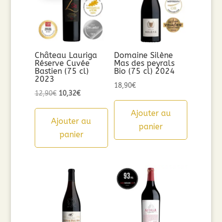
Château Lauriga
Domaine Silène
Réserve Cuvée
Mas des peyrals
Bastien (75 cl)
Bio (75 cl) 2024
2023
18,90
€
Le
Le
12,90
€
10,32
€
prix
prix
Ajouter au
initial
actuel
Ajouter au
panier
était :
est :
panier
12,90€.
10,32€.