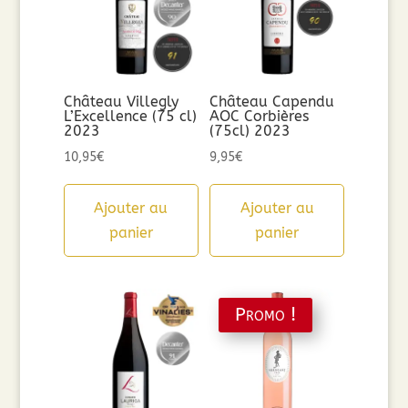
Château Villegly
Château Capendu
L’Excellence (75 cl)
AOC Corbières
2023
(75cl) 2023
10,95
€
9,95
€
Ajouter au
Ajouter au
panier
panier
Promo !