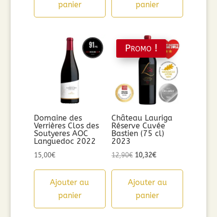
panier
panier
Promo !
Domaine des
Château Lauriga
Verrières Clos des
Réserve Cuvée
Soutyeres AOC
Bastien (75 cl)
Languedoc 2022
2023
Le
Le
15,00
€
12,90
€
10,32
€
prix
prix
initial
actuel
Ajouter au
Ajouter au
était :
est :
panier
panier
12,90€.
10,32€.