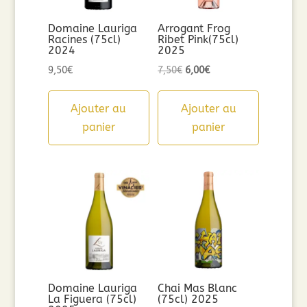
Domaine Lauriga
Arrogant Frog
Racines (75cl)
Ribet Pink(75cl)
2024
2025
Le
Le
9,50
€
7,50
€
6,00
€
prix
prix
initial
actuel
Ajouter au
Ajouter au
était :
est :
panier
panier
7,50€.
6,00€.
Domaine Lauriga
Chai Mas Blanc
La Figuera (75cl)
(75cl) 2025