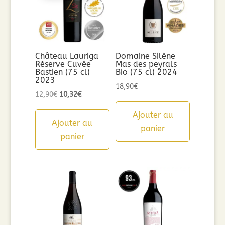
Château Lauriga
Domaine Silène
Réserve Cuvée
Mas des peyrals
Bastien (75 cl)
Bio (75 cl) 2024
2023
18,90
€
Le
Le
12,90
€
10,32
€
prix
prix
Ajouter au
initial
actuel
Ajouter au
panier
était :
est :
panier
12,90€.
10,32€.