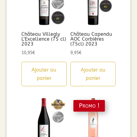
Château Villegly
Château Capendu
L’Excellence (75 cl)
AOC Corbières
2023
(75cl) 2023
10,95
€
9,95
€
Ajouter au
Ajouter au
panier
panier
Promo !