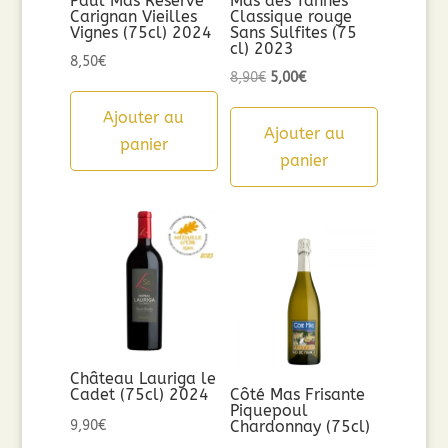
Paul Mas Réserve
Mas des Tannes
Carignan Vieilles
Classique rouge
Vignes (75cl) 2024
Sans Sulfites (75
cl) 2023
8,50
€
Le
Le
8,90
€
5,00
€
prix
prix
Ajouter au
initial
actuel
Ajouter au
panier
était :
est :
panier
8,90€.
5,00€.
Château Lauriga le
Cadet (75cl) 2024
Côté Mas Frisante
Piquepoul
9,90
€
Chardonnay (75cl)