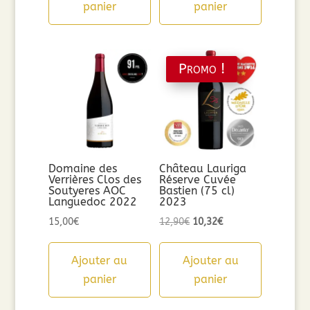
panier
panier
Promo !
Domaine des
Château Lauriga
Verrières Clos des
Réserve Cuvée
Soutyeres AOC
Bastien (75 cl)
Languedoc 2022
2023
Le
Le
15,00
€
12,90
€
10,32
€
prix
prix
initial
actuel
Ajouter au
Ajouter au
était :
est :
panier
panier
12,90€.
10,32€.