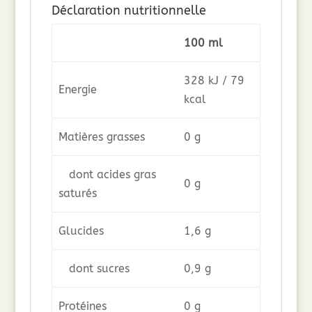
Déclaration nutritionnelle
100 ml
328 kJ / 79
Energie
kcal
Matières grasses
0 g
dont acides gras
0 g
saturés
Glucides
1,6 g
dont sucres
0,9 g
Protéines
0 g