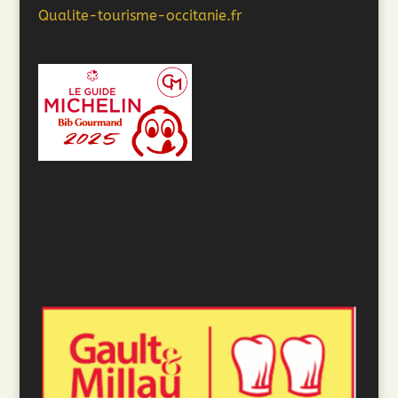
Qualite-tourisme-occitanie.fr