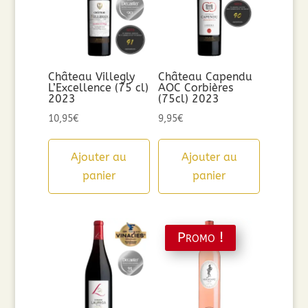
Château Villegly
Château Capendu
L’Excellence (75 cl)
AOC Corbières
2023
(75cl) 2023
10,95
€
9,95
€
Ajouter au
Ajouter au
panier
panier
Promo !