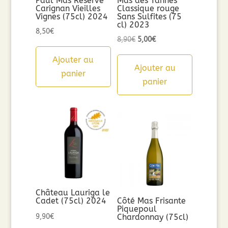
Paul Mas Réserve
Mas des Tannes
Carignan Vieilles
Classique rouge
Vignes (75cl) 2024
Sans Sulfites (75
cl) 2023
8,50
€
Le
Le
8,90
€
5,00
€
prix
prix
Ajouter au
initial
actuel
Ajouter au
panier
était :
est :
panier
8,90€.
5,00€.
Château Lauriga le
Cadet (75cl) 2024
Côté Mas Frisante
Piquepoul
9,90
€
Chardonnay (75cl)