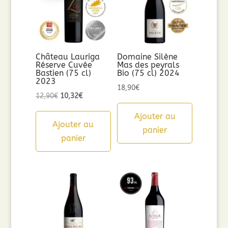
Château Lauriga
Domaine Silène
Réserve Cuvée
Mas des peyrals
Bastien (75 cl)
Bio (75 cl) 2024
2023
18,90
€
Le
Le
12,90
€
10,32
€
prix
prix
Ajouter au
initial
actuel
Ajouter au
panier
était :
est :
panier
12,90€.
10,32€.