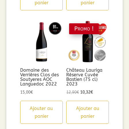
panier
panier
Promo !
Domaine des
Château Lauriga
Verrières Clos des
Réserve Cuvée
Soutyeres AOC
Bastien (75 cl)
Languedoc 2022
2023
Le
Le
15,00
€
12,90
€
10,32
€
prix
prix
initial
actuel
Ajouter au
Ajouter au
était :
est :
panier
panier
12,90€.
10,32€.