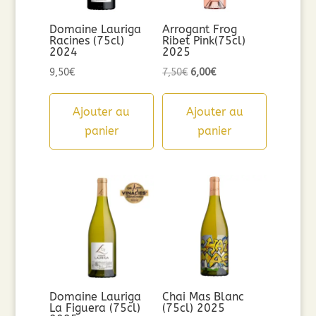
Domaine Lauriga
Arrogant Frog
Racines (75cl)
Ribet Pink(75cl)
2024
2025
Le
Le
9,50
€
7,50
€
6,00
€
prix
prix
initial
actuel
Ajouter au
Ajouter au
était :
est :
panier
panier
7,50€.
6,00€.
Domaine Lauriga
Chai Mas Blanc
La Figuera (75cl)
(75cl) 2025