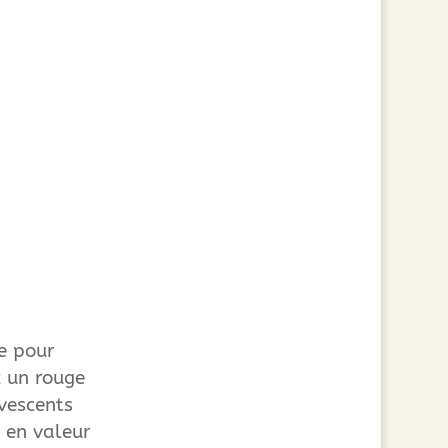
e pour
z un rouge
rvescents
 en valeur