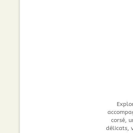
Explo
accompag
corsé, u
délicats, 