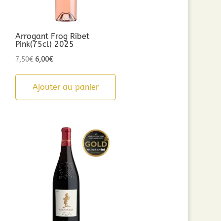
Arrogant Frog Ribet
Pink(75cl) 2025
Le
Le
7,50
€
6,00
€
prix
prix
initial
actuel
Ajouter au panier
était :
est :
7,50€.
6,00€.