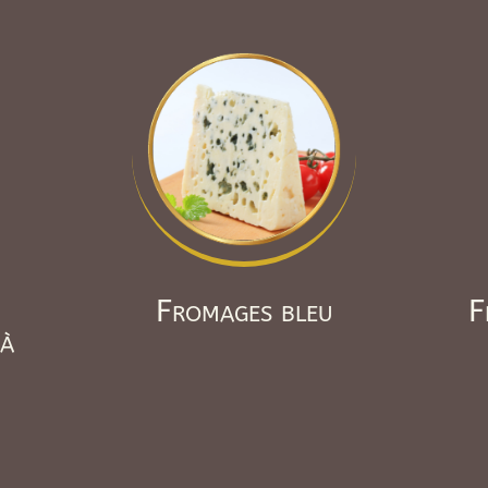
Fromages bleu
F
 à