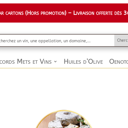
 cartons (Hors promotion) – Livraison offerte dès 36
cords Mets et Vins
Huiles d’Olive
Oenoto