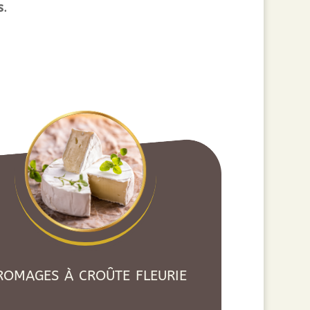
s
.
romages à croûte fleurie