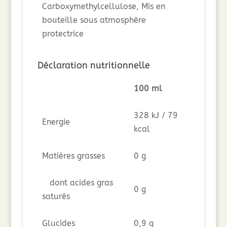
Carboxymethylcellulose, Mis en
bouteille sous atmosphère
protectrice
Déclaration nutritionnelle
100 ml
328 kJ / 79
Energie
kcal
Matières grasses
0 g
dont acides gras
0 g
saturés
Glucides
0,9 g