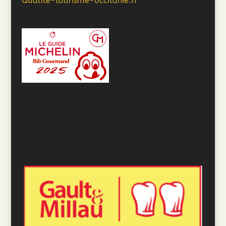
Qualite-tourisme-occitanie.fr