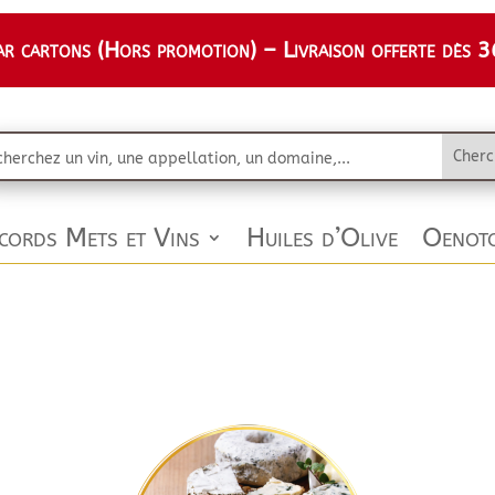
 cartons (Hors promotion) – Livraison offerte dès 36
cords Mets et Vins
Huiles d’Olive
Oenoto