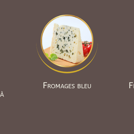
Fromages bleu
F
 à