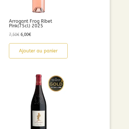
Arrogant Frog Ribet
Pink(75cl) 2025
Le
Le
7,50
€
6,00
€
prix
prix
initial
actuel
Ajouter au panier
était :
est :
7,50€.
6,00€.