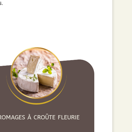
s
.
romages à croûte fleurie