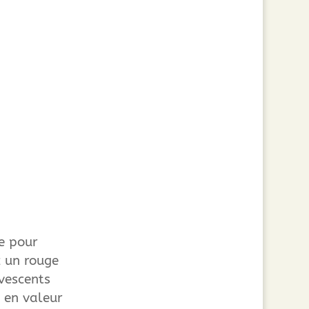
e pour
z un rouge
rvescents
 en valeur