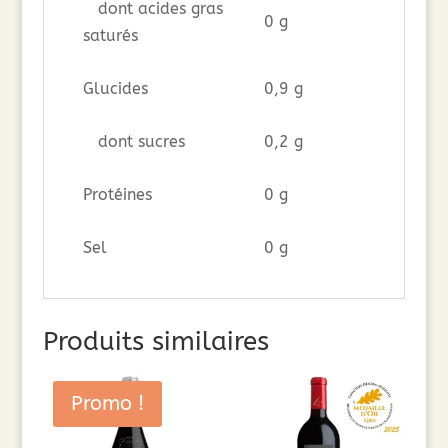
dont acides gras
0 g
saturés
Glucides
0,9 g
dont sucres
0,2 g
Protéines
0 g
Sel
0 g
Produits similaires
Promo !