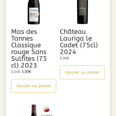
Mas des
Château
Tannes
Lauriga le
Classique
Cadet (75cl)
rouge Sans
2024
Sulfites (75
9,90
€
cl) 2023
Le
Le
8,90
€
5,00
€
Ajouter au panier
prix
prix
initial
actuel
Ajouter au panier
était :
est :
8,90€.
5,00€.