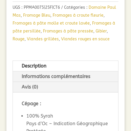
Mas
UGS :
PPMA0075|25F|CT6
Catégories :
Domaine Paul
Le
Mas
,
Fromage Bleu
,
Fromages à croute fleurie
,
Syrah
Fromages à pâte molle et croute lavée
,
Fromages à
(75cl)
pâte persillée
,
Fromages à pâte pressée
,
Gibier
,
2025
Rouge
,
Viandes grillées
,
Viandes rouges en sauce
Description
Informations complémentaires
Avis (0)
Cépage :
100% Syrah
Pays d’Oc – Indication Géographique