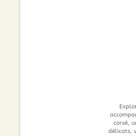
Explo
accompag
corsé, u
délicats, 