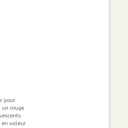
e pour
z un rouge
rvescents
 en valeur