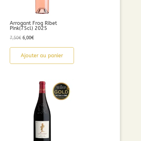
Arrogant Frog Ribet
Pink(75cl) 2025
Le
Le
7,50
€
6,00
€
prix
prix
initial
actuel
Ajouter au panier
était :
est :
7,50€.
6,00€.