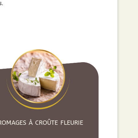
s
.
romages à croûte fleurie