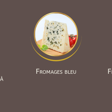
Fromages bleu
F
 à