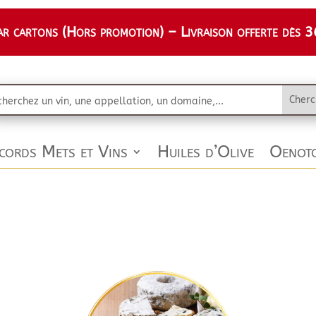
 cartons (Hors promotion) – Livraison offerte dès 36
cords Mets et Vins
Huiles d’Olive
Oenoto