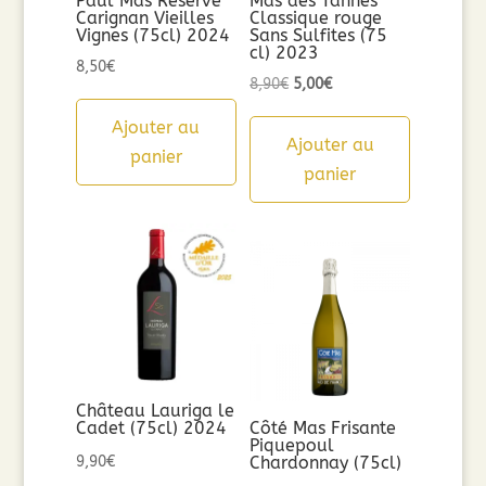
Paul Mas Réserve
Mas des Tannes
Carignan Vieilles
Classique rouge
Vignes (75cl) 2024
Sans Sulfites (75
cl) 2023
8,50
€
Le
Le
8,90
€
5,00
€
prix
prix
Ajouter au
initial
actuel
Ajouter au
panier
était :
est :
panier
8,90€.
5,00€.
Château Lauriga le
Cadet (75cl) 2024
Côté Mas Frisante
Piquepoul
9,90
€
Chardonnay (75cl)