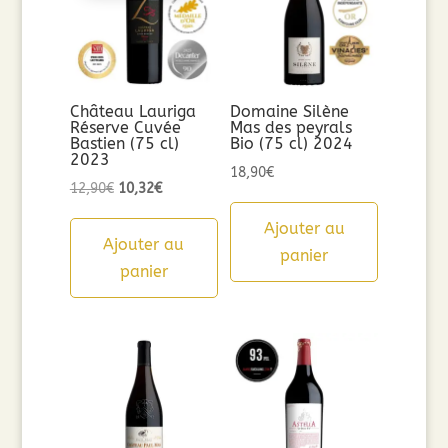
Château Lauriga
Domaine Silène
Réserve Cuvée
Mas des peyrals
Bastien (75 cl)
Bio (75 cl) 2024
2023
18,90
€
Le
Le
12,90
€
10,32
€
prix
prix
Ajouter au
initial
actuel
Ajouter au
panier
était :
est :
panier
12,90€.
10,32€.