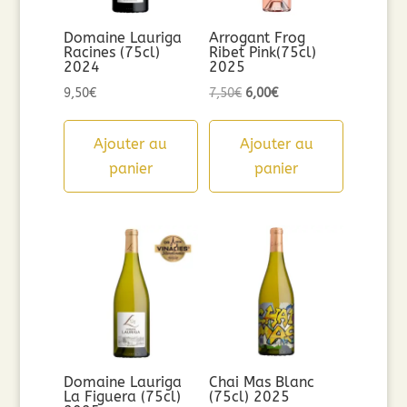
Domaine Lauriga
Arrogant Frog
Racines (75cl)
Ribet Pink(75cl)
2024
2025
Le
Le
9,50
€
7,50
€
6,00
€
prix
prix
initial
actuel
Ajouter au
Ajouter au
était :
est :
panier
panier
7,50€.
6,00€.
Domaine Lauriga
Chai Mas Blanc
La Figuera (75cl)
(75cl) 2025