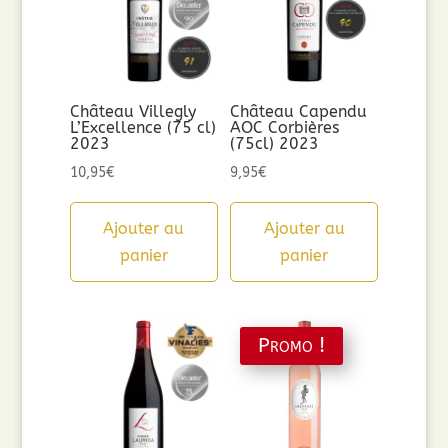
Château Villegly
Château Capendu
L’Excellence (75 cl)
AOC Corbières
2023
(75cl) 2023
10,95
€
9,95
€
Ajouter au
Ajouter au
panier
panier
Promo !