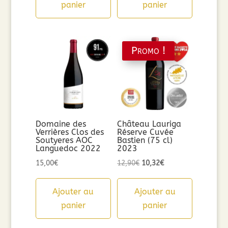
panier
panier
Promo !
Domaine des
Château Lauriga
Verrières Clos des
Réserve Cuvée
Soutyeres AOC
Bastien (75 cl)
Languedoc 2022
2023
Le
Le
15,00
€
12,90
€
10,32
€
prix
prix
initial
actuel
Ajouter au
Ajouter au
était :
est :
panier
panier
12,90€.
10,32€.