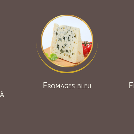
Fromages bleu
F
 à