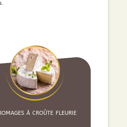
s
.
romages à croûte fleurie