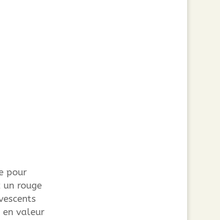
e pour
z un rouge
rvescents
 en valeur