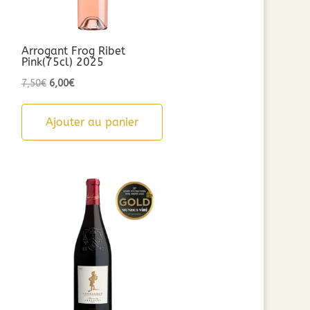
Arrogant Frog Ribet
Pink(75cl) 2025
Le
Le
7,50
€
6,00
€
prix
prix
initial
actuel
Ajouter au panier
était :
est :
7,50€.
6,00€.