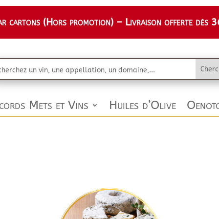
 cartons (Hors promotion) – Livraison offerte dès 36
cords Mets et Vins
Huiles d’Olive
Oenoto