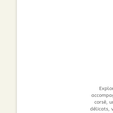
Explo
accompag
corsé, u
délicats, 