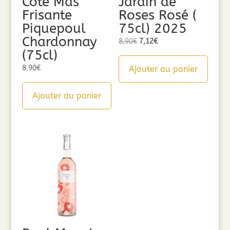
Côté Mas
Jardin de
Frisante
Roses Rosé (
Piquepoul
75cl) 2025
Chardonnay
Le
Le
8,90
€
7,12
€
(75cl)
prix
prix
initial
actuel
8,90
€
Ajouter au panier
était :
est :
8,90€.
7,12€.
Ajouter au panier