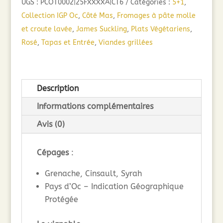
UGS :
PCOT0002|25FXXXXA|CT6
Catégories :
5+1
,
Rosé
Collection IGP Oc
,
Côté Mas
,
Fromages à pâte molle
Aurore
et croute lavée
,
James Suckling
,
Plats Végétariens
,
IGP
Rosé
,
Tapas et Entrée
,
Viandes grillées
Pays
d'Oc
(75
Description
cl)
2025
Informations complémentaires
Avis (0)
Cépages
:
Grenache, Cinsault, Syrah
Pays d’Oc – Indication Géographique
Protégée