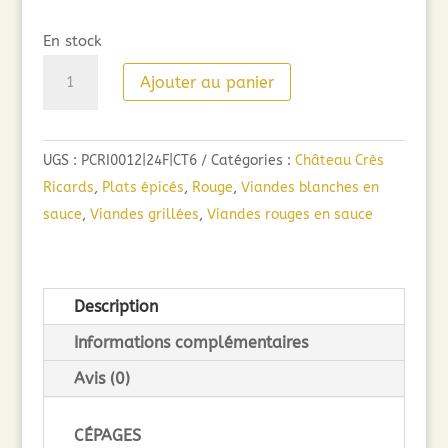
En stock
quantité
Ajouter au panier
de
Château
des
UGS :
PCRI0012|24F|CT6
Catégories :
Château Crès
Crès
Ricards
,
Plats épicés
,
Rouge
,
Viandes blanches en
Ricards
sauce
,
Viandes grillées
,
Viandes rouges en sauce
Stécia
Terrasses
du
Description
Larzac
(75
Informations complémentaires
cl)
Avis (0)
2024
CÉPAGES