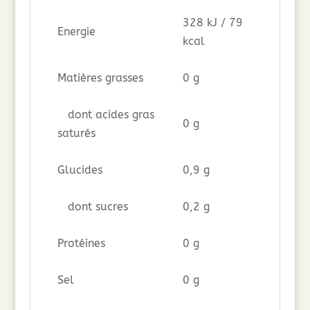
328 kJ / 79
Energie
kcal
Matières grasses
0 g
dont acides gras
0 g
saturés
Glucides
0,9 g
dont sucres
0,2 g
Protéines
0 g
Sel
0 g