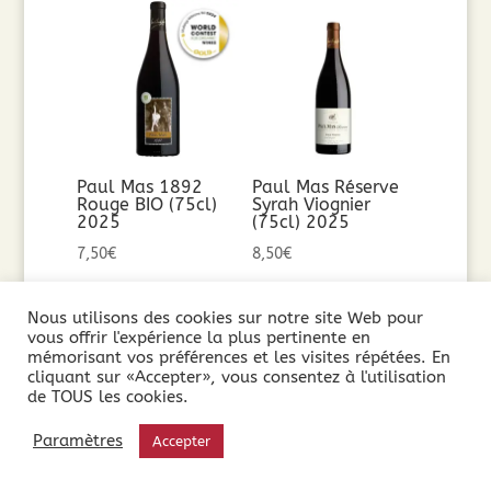
Paul Mas 1892
Paul Mas Réserve
Rouge BIO (75cl)
Syrah Viognier
2025
(75cl) 2025
7,50
€
8,50
€
Ajouter au
Ajouter au
Nous utilisons des cookies sur notre site Web pour
vous offrir l'expérience la plus pertinente en
panier
panier
mémorisant vos préférences et les visites répétées. En
cliquant sur «Accepter», vous consentez à l'utilisation
de TOUS les cookies.
Paramètres
Accepter