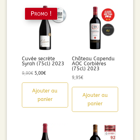
Promo !
Cuvée secrète
Château Capendu
Syrah (75cl) 2023
AOC Corbières
(75cl) 2023
Le
Le
9,90
€
5,00
€
9,95
€
prix
prix
initial
actuel
Ajouter au
Ajouter au
était :
est :
panier
panier
9,90€.
5,00€.