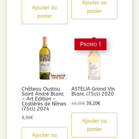
Ajouter au
Ajouter au
panier
panier
Promo !
Château Oustau
ASTELIA Grand Vin
Saint André Blanc
Blanc (75cl) 2020
– Art Edition –
Le
Le
Costières de Nîmes
49,00
€
39,20
€
(75cl) 2024
prix
prix
8,90
€
initial
actuel
Ajouter au
était :
est :
panier
Ajouter au
49,00€.
39,20€.