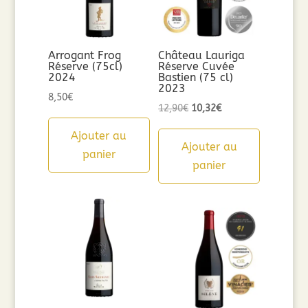
Arrogant Frog
Château Lauriga
Réserve (75cl)
Réserve Cuvée
2024
Bastien (75 cl)
2023
8,50
€
Le
Le
12,90
€
10,32
€
prix
prix
Ajouter au
initial
actuel
Ajouter au
panier
était :
est :
panier
12,90€.
10,32€.