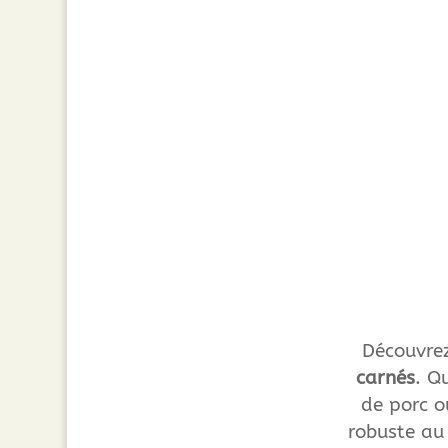
Découvrez
carnés
. Q
de porc o
robuste au