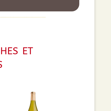
hes et
s