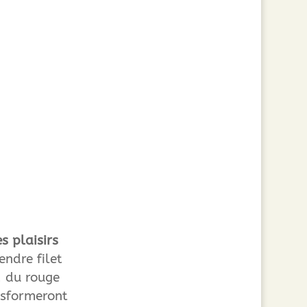
es plaisirs
endre filet
, du rouge
nsformeront