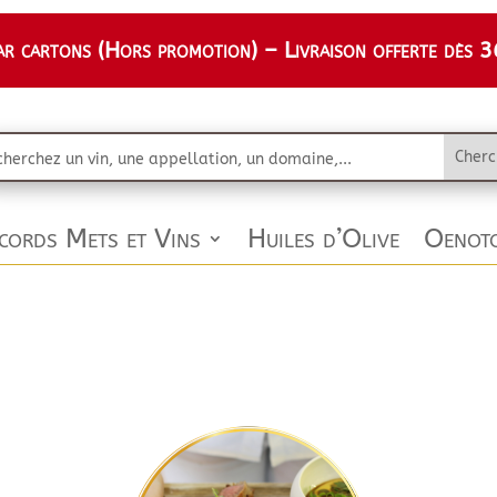
 cartons (Hors promotion) – Livraison offerte dès 36
cords Mets et Vins
Huiles d’Olive
Oenoto