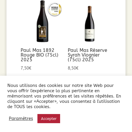
Paul Mas 1892
Paul Mas Réserve
Rouge BIO (75cl)
Syrah Viognier
2025
(75cl) 2025
7,50
€
8,50
€
Ajouter au
Ajouter au
Nous utilisons des cookies sur notre site Web pour
vous offrir l'expérience la plus pertinente en
panier
panier
mémorisant vos préférences et les visites répétées. En
cliquant sur «Accepter», vous consentez à l'utilisation
de TOUS les cookies.
Paramètres
Accepter