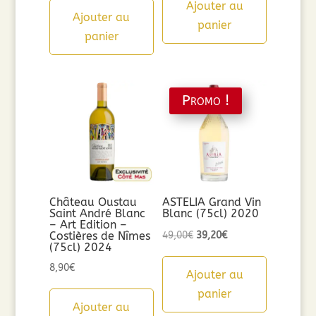
Ajouter au
Ajouter au
panier
panier
Promo !
Château Oustau
ASTELIA Grand Vin
Saint André Blanc
Blanc (75cl) 2020
– Art Edition –
Le
Le
Costières de Nîmes
49,00
€
39,20
€
(75cl) 2024
prix
prix
8,90
€
initial
actuel
Ajouter au
était :
est :
panier
Ajouter au
49,00€.
39,20€.