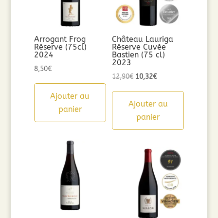
Arrogant Frog
Château Lauriga
Réserve (75cl)
Réserve Cuvée
2024
Bastien (75 cl)
2023
8,50
€
Le
Le
12,90
€
10,32
€
prix
prix
Ajouter au
initial
actuel
Ajouter au
panier
était :
est :
panier
12,90€.
10,32€.