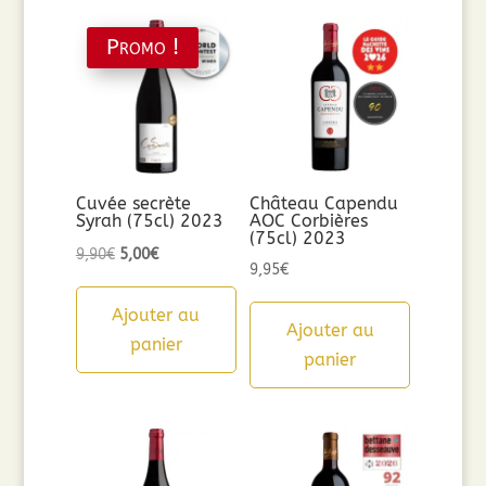
Promo !
Cuvée secrète
Château Capendu
Syrah (75cl) 2023
AOC Corbières
(75cl) 2023
Le
Le
9,90
€
5,00
€
9,95
€
prix
prix
initial
actuel
Ajouter au
Ajouter au
était :
est :
panier
panier
9,90€.
5,00€.