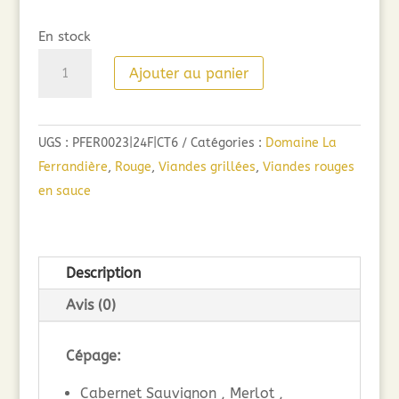
En stock
quantité
Ajouter au panier
de
Domaine
de
UGS :
PFER0023|24F|CT6
Catégories :
Domaine La
la
Ferrandière
,
Rouge
,
Viandes grillées
,
Viandes rouges
Ferrandière,
en sauce
Le
Grand
Vin
Description
Rouge
(75cl)
Avis (0)
2024
Cépage:
Cabernet Sauvignon , Merlot ,