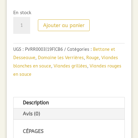
En stock
quantité
Ajouter au panier
de
Domaine
les
UGS :
PVRR0003|19F|CB6
Catégories :
Bettane et
Verrières
Desseauve
,
Domaine les Verrières
,
Rouge
,
Viandes
Pierre
blanches en sauce
,
Viandes grillées
,
Viandes rouges
Plantée
en sauce
(75cl)
2019
Description
Avis (0)
CÉPAGES