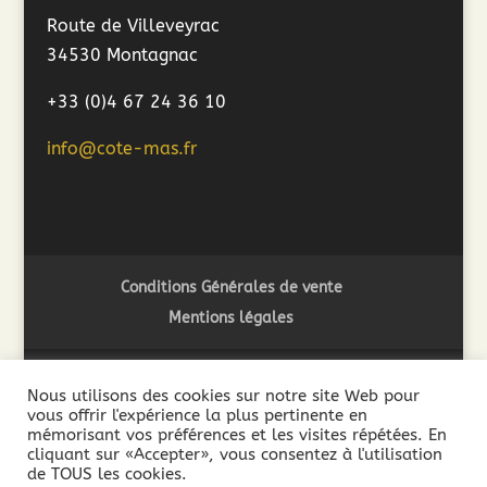
Route de Villeveyrac
34530 Montagnac
+33 (0)4 67 24 36 10
info@cote-mas.fr
Conditions Générales de vente
Mentions légales
Nous utilisons des cookies sur notre site Web pour
vous offrir l'expérience la plus pertinente en
2018 ©Côté Mas - L'abus d'alcool est dangereux pour la
mémorisant vos préférences et les visites répétées. En
santé. A consommer avec modération - La vente de boissons
cliquant sur «Accepter», vous consentez à l'utilisation
de TOUS les cookies.
alcooliques est interdite aux mineurs de moins de 18 ans. La