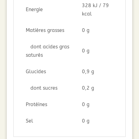
328 kJ / 79
Energie
kcal
Matières grasses
0 g
dont acides gras
0 g
saturés
Glucides
0,9 g
dont sucres
0,2 g
Protéines
0 g
Sel
0 g