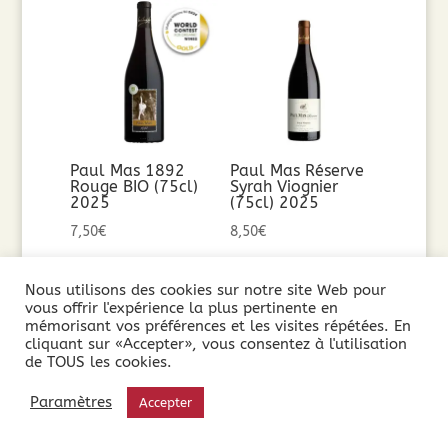
Paul Mas 1892
Paul Mas Réserve
Rouge BIO (75cl)
Syrah Viognier
2025
(75cl) 2025
7,50
€
8,50
€
Ajouter au
Ajouter au
Nous utilisons des cookies sur notre site Web pour
vous offrir l'expérience la plus pertinente en
panier
panier
mémorisant vos préférences et les visites répétées. En
cliquant sur «Accepter», vous consentez à l'utilisation
de TOUS les cookies.
Paramètres
Accepter