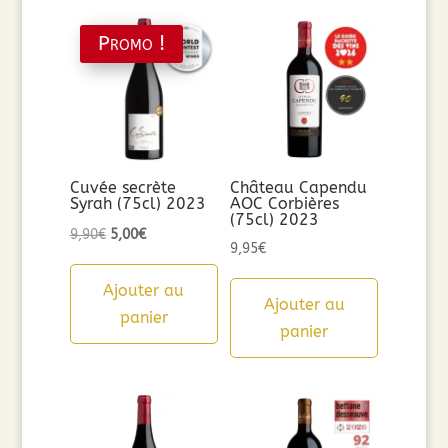
Promo !
Cuvée secrète
Château Capendu
Syrah (75cl) 2023
AOC Corbières
(75cl) 2023
Le
Le
9,90
€
5,00
€
9,95
€
prix
prix
initial
actuel
Ajouter au
Ajouter au
était :
est :
panier
panier
9,90€.
5,00€.