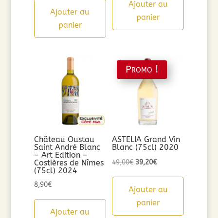
Ajouter au
Ajouter au
panier
panier
Promo !
Château Oustau
ASTELIA Grand Vin
Saint André Blanc
Blanc (75cl) 2020
– Art Edition –
Le
Le
Costières de Nîmes
49,00
€
39,20
€
(75cl) 2024
prix
prix
8,90
€
initial
actuel
Ajouter au
était :
est :
panier
Ajouter au
49,00€.
39,20€.