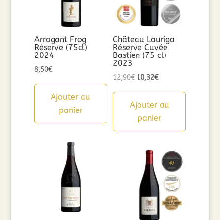
Arrogant Frog
Château Lauriga
Réserve (75cl)
Réserve Cuvée
2024
Bastien (75 cl)
2023
8,50
€
Le
Le
12,90
€
10,32
€
prix
prix
Ajouter au
initial
actuel
Ajouter au
panier
était :
est :
panier
12,90€.
10,32€.