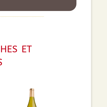
hes et
s