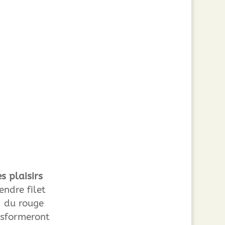
es plaisirs
endre filet
, du rouge
nsformeront