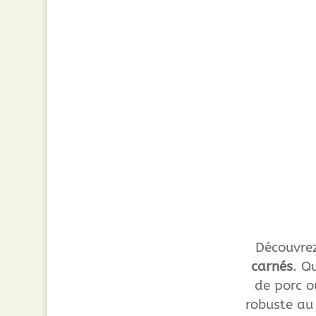
Découvrez
carnés
. Q
de porc o
robuste au