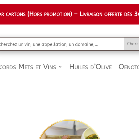
 cartons (Hors promotion) – Livraison offerte dès 36
cords Mets et Vins
Huiles d’Olive
Oenoto