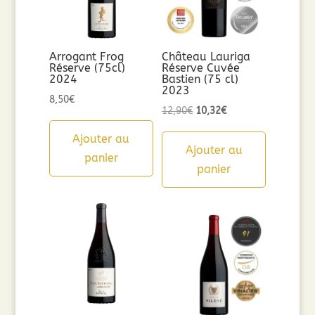
Arrogant Frog
Château Lauriga
Réserve (75cl)
Réserve Cuvée
2024
Bastien (75 cl)
2023
8,50
€
Le
Le
12,90
€
10,32
€
prix
prix
Ajouter au
initial
actuel
Ajouter au
panier
était :
est :
panier
12,90€.
10,32€.