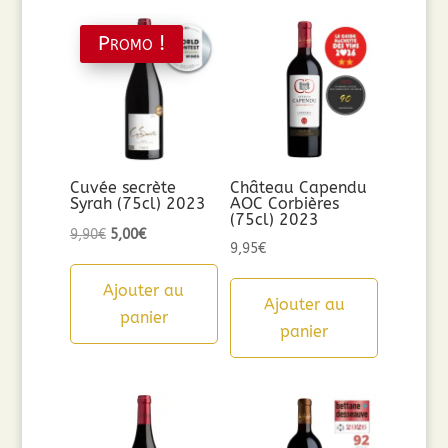
Promo !
Cuvée secrète
Château Capendu
Syrah (75cl) 2023
AOC Corbières
(75cl) 2023
Le
Le
9,90
€
5,00
€
9,95
€
prix
prix
initial
actuel
Ajouter au
Ajouter au
était :
est :
panier
panier
9,90€.
5,00€.