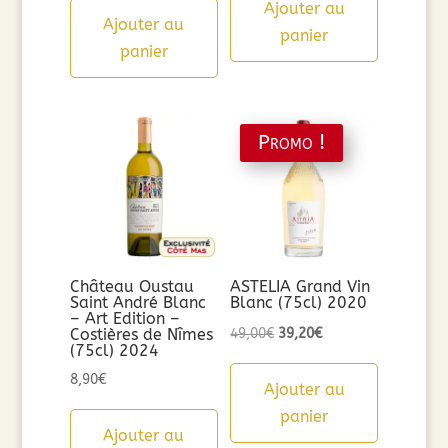
Ajouter au
Ajouter au
panier
panier
Promo !
Château Oustau
ASTELIA Grand Vin
Saint André Blanc
Blanc (75cl) 2020
– Art Edition –
Le
Le
Costières de Nîmes
49,00
€
39,20
€
(75cl) 2024
prix
prix
8,90
€
initial
actuel
Ajouter au
était :
est :
panier
Ajouter au
49,00€.
39,20€.