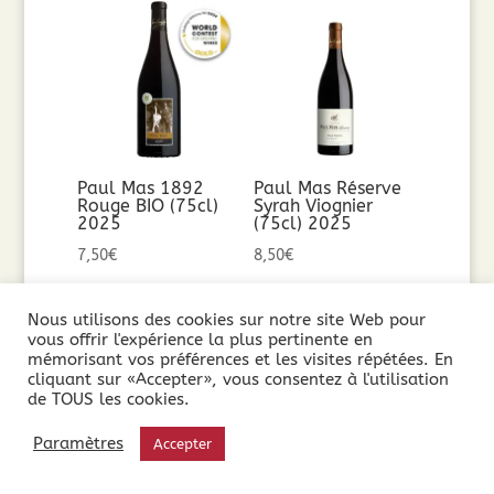
Paul Mas 1892
Paul Mas Réserve
Rouge BIO (75cl)
Syrah Viognier
2025
(75cl) 2025
7,50
€
8,50
€
Ajouter au
Ajouter au
Nous utilisons des cookies sur notre site Web pour
vous offrir l'expérience la plus pertinente en
panier
panier
mémorisant vos préférences et les visites répétées. En
cliquant sur «Accepter», vous consentez à l'utilisation
de TOUS les cookies.
Paramètres
Accepter