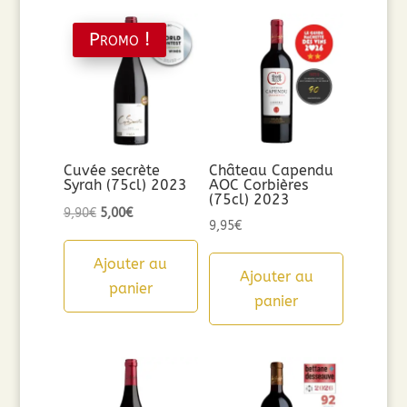
Promo !
Cuvée secrète
Château Capendu
Syrah (75cl) 2023
AOC Corbières
(75cl) 2023
Le
Le
9,90
€
5,00
€
9,95
€
prix
prix
initial
actuel
Ajouter au
Ajouter au
était :
est :
panier
panier
9,90€.
5,00€.