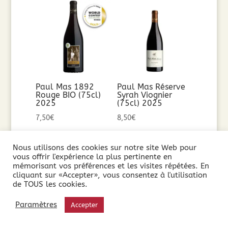
Paul Mas 1892
Paul Mas Réserve
Rouge BIO (75cl)
Syrah Viognier
2025
(75cl) 2025
7,50
€
8,50
€
Ajouter au
Ajouter au
Nous utilisons des cookies sur notre site Web pour
vous offrir l'expérience la plus pertinente en
panier
panier
mémorisant vos préférences et les visites répétées. En
cliquant sur «Accepter», vous consentez à l'utilisation
de TOUS les cookies.
Paramètres
Accepter