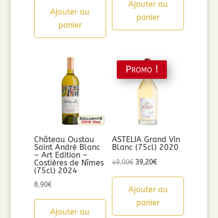
Ajouter au
Ajouter au
panier
panier
Promo !
Château Oustau
ASTELIA Grand Vin
Saint André Blanc
Blanc (75cl) 2020
– Art Edition –
Le
Le
Costières de Nîmes
49,00
€
39,20
€
(75cl) 2024
prix
prix
8,90
€
initial
actuel
Ajouter au
était :
est :
panier
Ajouter au
49,00€.
39,20€.