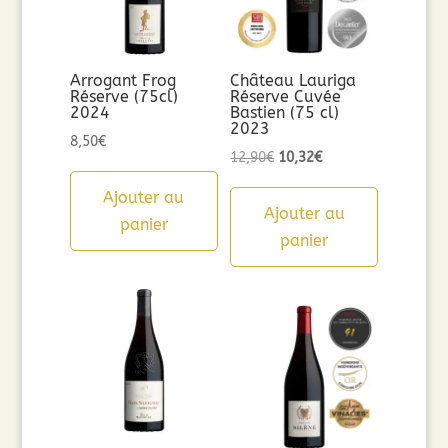
Arrogant Frog
Château Lauriga
Réserve (75cl)
Réserve Cuvée
2024
Bastien (75 cl)
2023
8,50
€
Le
Le
12,90
€
10,32
€
prix
prix
Ajouter au
initial
actuel
Ajouter au
panier
était :
est :
panier
12,90€.
10,32€.