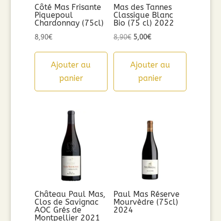
Côté Mas Frisante
Mas des Tannes
Piquepoul
Classique Blanc
Chardonnay (75cl)
Bio (75 cl) 2022
Le
Le
8,90
€
8,90
€
5,00
€
prix
prix
initial
actuel
Ajouter au
Ajouter au
était :
est :
panier
panier
8,90€.
5,00€.
Château Paul Mas,
Paul Mas Réserve
Clos de Savignac
Mourvèdre (75cl)
AOC Grés de
2024
Montpellier 2021