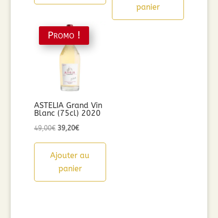
panier
Promo !
ASTELIA Grand Vin
Blanc (75cl) 2020
Le
Le
49,00
€
39,20
€
prix
prix
initial
actuel
Ajouter au
était :
est :
panier
49,00€.
39,20€.