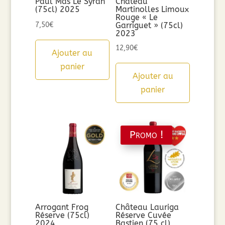
Paul Mas Le Syrah
Château
(75cl) 2025
Martinolles Limoux
Rouge « Le
7,50
€
Garriguet » (75cl)
2023
12,90
€
Ajouter au
panier
Ajouter au
panier
Promo !
Arrogant Frog
Château Lauriga
Réserve (75cl)
Réserve Cuvée
2024
Bastien (75 cl)