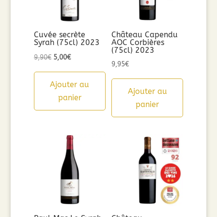
Cuvée secrète
Château Capendu
Syrah (75cl) 2023
AOC Corbières
(75cl) 2023
Le
Le
9,90
€
5,00
€
9,95
€
prix
prix
initial
actuel
Ajouter au
Ajouter au
était :
est :
panier
panier
9,90€.
5,00€.