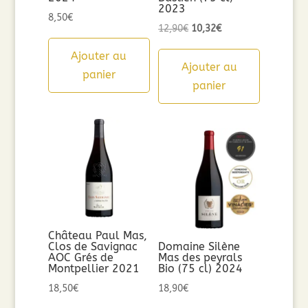
2023
8,50
€
Le
Le
12,90
€
10,32
€
prix
prix
Ajouter au
initial
actuel
Ajouter au
panier
était :
est :
panier
12,90€.
10,32€.
Château Paul Mas,
Clos de Savignac
Domaine Silène
AOC Grés de
Mas des peyrals
Montpellier 2021
Bio (75 cl) 2024
18,50
€
18,90
€