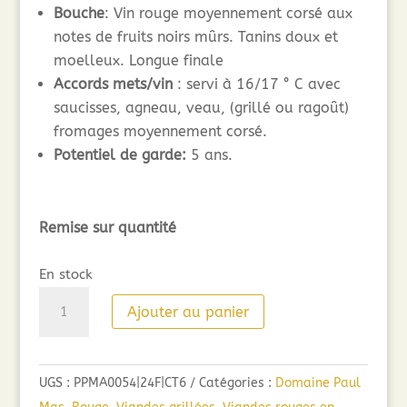
Bouche
: Vin rouge moyennement corsé aux
notes de fruits noirs mûrs. Tanins doux et
moelleux. Longue finale
Accords mets/vin
: servi à 16/17 ° C avec
saucisses, agneau, veau, (grillé ou ragoût)
fromages moyennement corsé.
Potentiel de garde:
5 ans.
Remise sur quantité
En stock
quantité
Ajouter au panier
de
Paul
Mas
UGS :
PPMA0054|24F|CT6
Catégories :
Domaine Paul
Le