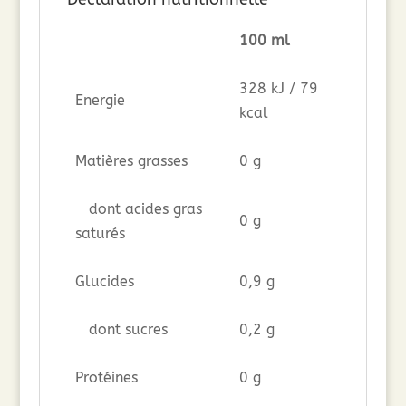
100 ml
328 kJ / 79
Energie
kcal
Matières grasses
0 g
dont acides gras
0 g
saturés
Glucides
0,9 g
dont sucres
0,2 g
Protéines
0 g