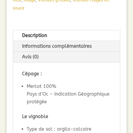
Mas
,
Rouge
,
Viandes grillées
,
Viandes rouges en
Merlot
sauce
(75
cl)
2024
Description
Informations complémentaires
Avis (0)
Cépage :
Merlot 100%
Pays d’Oc – Indication Géographique
protégée
Le vignoble
Type de sol : argilo-calcaire