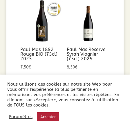
Paul Mas 1892
Paul Mas Réserve
Rouge BIO (75cl)
Syrah Viognier
2025
(75cl) 2025
7,50
€
8,50
€
Ajouter au
Ajouter au
Nous utilisons des cookies sur notre site Web pour
vous offrir l'expérience la plus pertinente en
panier
panier
mémorisant vos préférences et les visites répétées. En
cliquant sur «Accepter», vous consentez à l'utilisation
de TOUS les cookies.
Paramètres
Accepter