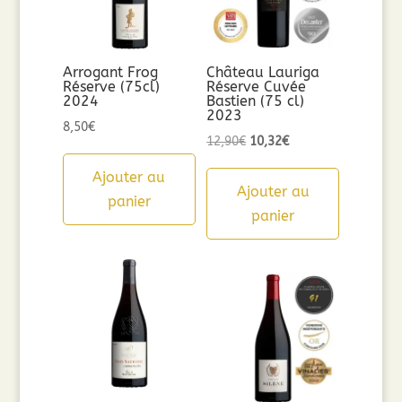
Arrogant Frog
Château Lauriga
Réserve (75cl)
Réserve Cuvée
2024
Bastien (75 cl)
2023
8,50
€
Le
Le
12,90
€
10,32
€
prix
prix
Ajouter au
initial
actuel
Ajouter au
panier
était :
est :
panier
12,90€.
10,32€.