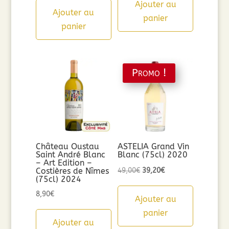
Ajouter au
Ajouter au
panier
panier
Promo !
Château Oustau
ASTELIA Grand Vin
Saint André Blanc
Blanc (75cl) 2020
– Art Edition –
Le
Le
Costières de Nîmes
49,00
€
39,20
€
(75cl) 2024
prix
prix
8,90
€
initial
actuel
Ajouter au
était :
est :
panier
Ajouter au
49,00€.
39,20€.