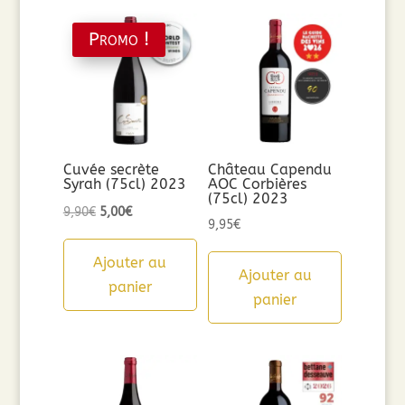
Promo !
Cuvée secrète
Château Capendu
Syrah (75cl) 2023
AOC Corbières
(75cl) 2023
Le
Le
9,90
€
5,00
€
9,95
€
prix
prix
initial
actuel
Ajouter au
Ajouter au
était :
est :
panier
panier
9,90€.
5,00€.