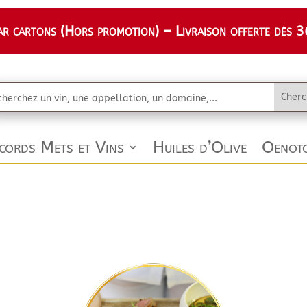
 cartons (Hors promotion) – Livraison offerte dès 36
cords Mets et Vins
Huiles d’Olive
Oenoto