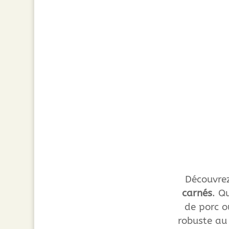
Découvrez
carnés
. Q
de porc o
robuste au