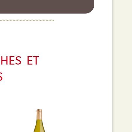
hes et
s