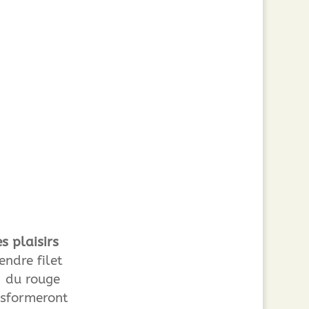
es plaisirs
endre filet
, du rouge
nsformeront