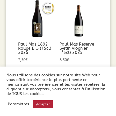
Paul Mas 1892
Paul Mas Réserve
Rouge BIO (75cl)
Syrah Viognier
2025
(75cl) 2025
7,50
€
8,50
€
Ajouter au
Ajouter au
Nous utilisons des cookies sur notre site Web pour
vous offrir l'expérience la plus pertinente en
panier
panier
mémorisant vos préférences et les visites répétées. En
cliquant sur «Accepter», vous consentez à l'utilisation
de TOUS les cookies.
Paramètres
Accepter