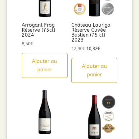
Arrogant Frog
Château Lauriga
Réserve (75cl)
Réserve Cuvée
2024
Bastien (75 cl)
2023
8,50
€
Le
Le
12,90
€
10,32
€
prix
prix
Ajouter au
initial
actuel
Ajouter au
panier
était :
est :
panier
12,90€.
10,32€.