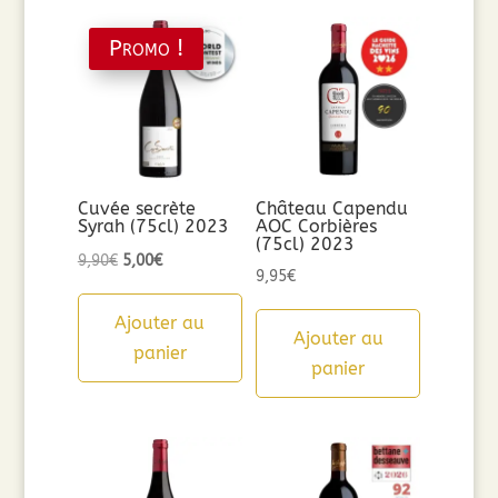
Promo !
Cuvée secrète
Château Capendu
Syrah (75cl) 2023
AOC Corbières
(75cl) 2023
Le
Le
9,90
€
5,00
€
9,95
€
prix
prix
initial
actuel
Ajouter au
Ajouter au
était :
est :
panier
panier
9,90€.
5,00€.