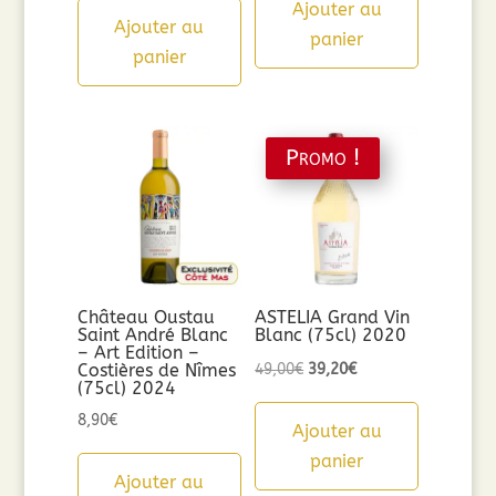
Ajouter au
Ajouter au
panier
panier
Promo !
Château Oustau
ASTELIA Grand Vin
Saint André Blanc
Blanc (75cl) 2020
– Art Edition –
Le
Le
Costières de Nîmes
49,00
€
39,20
€
(75cl) 2024
prix
prix
8,90
€
initial
actuel
Ajouter au
était :
est :
panier
Ajouter au
49,00€.
39,20€.