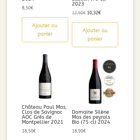
2023
8,50
€
Le
Le
12,90
€
10,32
€
prix
prix
Ajouter au
initial
actuel
Ajouter au
panier
était :
est :
panier
12,90€.
10,32€.
Château Paul Mas,
Clos de Savignac
Domaine Silène
AOC Grés de
Mas des peyrals
Montpellier 2021
Bio (75 cl) 2024
18,50
€
18,90
€