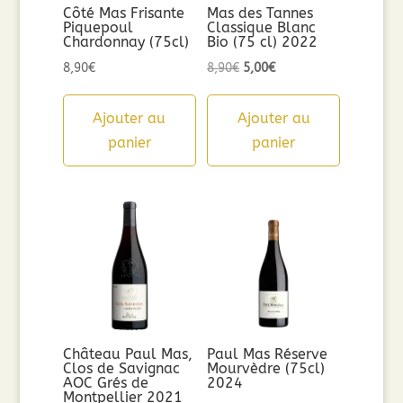
Côté Mas Frisante
Mas des Tannes
Piquepoul
Classique Blanc
Chardonnay (75cl)
Bio (75 cl) 2022
Le
Le
8,90
€
8,90
€
5,00
€
prix
prix
initial
actuel
Ajouter au
Ajouter au
était :
est :
panier
panier
8,90€.
5,00€.
Château Paul Mas,
Paul Mas Réserve
Clos de Savignac
Mourvèdre (75cl)
AOC Grés de
2024
Montpellier 2021