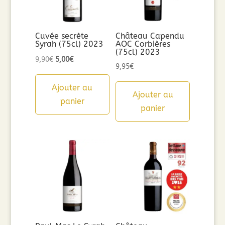
Cuvée secrète
Château Capendu
Syrah (75cl) 2023
AOC Corbières
(75cl) 2023
Le
Le
9,90
€
5,00
€
9,95
€
prix
prix
initial
actuel
Ajouter au
Ajouter au
était :
est :
panier
panier
9,90€.
5,00€.