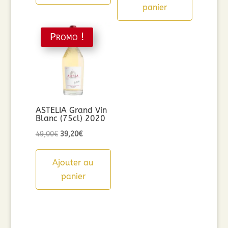
panier
Promo !
ASTELIA Grand Vin
Blanc (75cl) 2020
Le
Le
49,00
€
39,20
€
prix
prix
initial
actuel
Ajouter au
était :
est :
panier
49,00€.
39,20€.