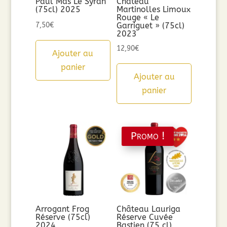
Paul Mas Le Syrah
Château
(75cl) 2025
Martinolles Limoux
Rouge « Le
7,50
€
Garriguet » (75cl)
2023
12,90
€
Ajouter au
panier
Ajouter au
panier
Promo !
Arrogant Frog
Château Lauriga
Réserve (75cl)
Réserve Cuvée
2024
Bastien (75 cl)