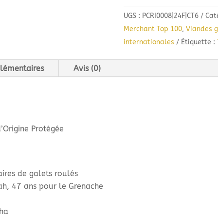
des
UGS :
PCRI0008|24F|CT6
Cat
Crès
Merchant Top 100
,
Viandes g
Ricards
internationales
Étiquette :
Oenothera
AOC
lémentaires
Avis (0)
Terrasses
du
Larzac
(75cl)
2024
’Origine Protégée
aires de galets roulés
ah, 47 ans pour le Grenache
ha