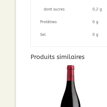
dont sucres
0,2 g
Protéines
0 g
Sel
0 g
Produits similaires