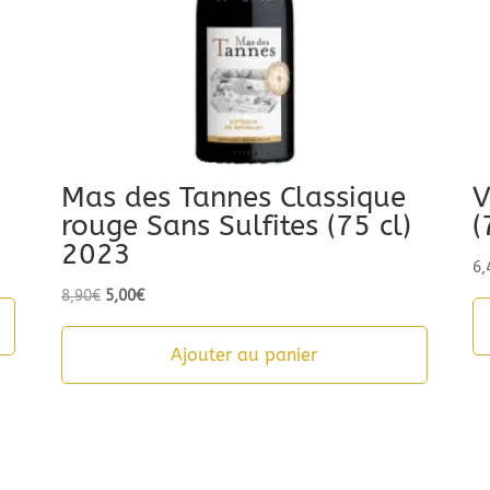
Mas des Tannes Classique
V
rouge Sans Sulfites (75 cl)
(
2023
6,
Le
Le
8,90
€
5,00
€
prix
prix
initial
actuel
Ajouter au panier
était :
est :
8,90€.
5,00€.