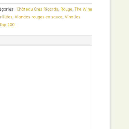
égories :
Château Crès Ricards
,
Rouge
,
The Wine
rillées
,
Viandes rouges en sauce
,
Vinalies
Top 100