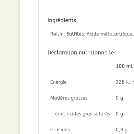
Ingrédients
Raisin,
Sulfites
, Acide métatartrique
Déclaration nutritionnelle
100 ml
Energie
328 kJ 
Matières grasses
0 g
dont acides gras saturés
0 g
Glucides
0,9 g