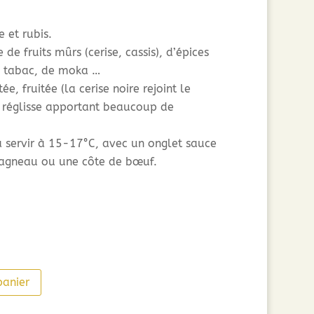
 et rubis.
e fruits mûrs (cerise, cassis), d’épices
de tabac, de moka …
e, fruitée (la cerise noire rejoint le
le réglisse apportant beaucoup de
à servir à 15-17°C, avec un onglet sauce
’agneau ou une côte de bœuf.
panier