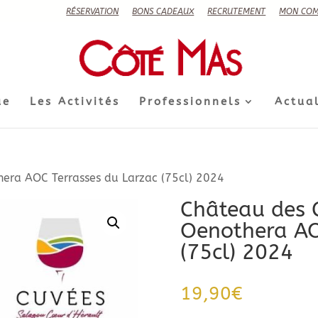
RÉSERVATION
BONS CADEAUX
RECRUTEMENT
MON COM
ue
Les Activités
Professionnels
Actual
hera AOC Terrasses du Larzac (75cl) 2024
Château des C
Oenothera AO
(75cl) 2024
19,90
€