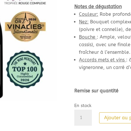
Notes de dégustation
Couleur:
Robe profonde
Nez:
Bouquet complexe d
(poivre et cannelle), 
Bouche
: Ample, velouté
cassis), avec une fina
fraîcheur à l’ensemble.
Accords mets et vins
: 
vigneronne, un carré d
Remise sur quantité
En stock
quantité
Ajouter au 
de
Château