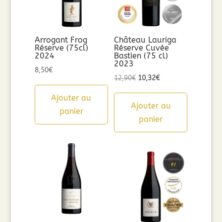
Arrogant Frog
Château Lauriga
Réserve (75cl)
Réserve Cuvée
2024
Bastien (75 cl)
2023
8,50
€
Le
Le
12,90
€
10,32
€
prix
prix
Ajouter au
initial
actuel
Ajouter au
panier
était :
est :
panier
12,90€.
10,32€.