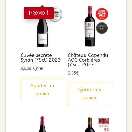
Promo !
Cuvée secrète
Château Capendu
Syrah (75cl) 2023
AOC Corbières
(75cl) 2023
Le
Le
9,90
€
5,00
€
9,95
€
prix
prix
initial
actuel
Ajouter au
Ajouter au
était :
est :
panier
panier
9,90€.
5,00€.