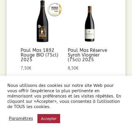
Paul Mas 1892
Paul Mas Réserve
Rouge BIO (75cl)
Syrah Viognier
2025
(75cl) 2025
7,50
€
8,50
€
Ajouter au
Ajouter au
Nous utilisons des cookies sur notre site Web pour
vous offrir l'expérience la plus pertinente en
panier
panier
mémorisant vos préférences et les visites répétées. En
cliquant sur «Accepter», vous consentez à l'utilisation
de TOUS les cookies.
Paramètres
Accepter