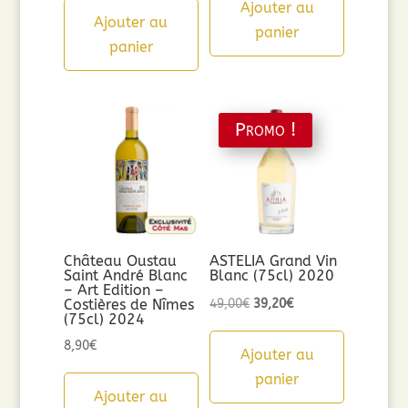
Ajouter au
Ajouter au
panier
panier
Promo !
Château Oustau
ASTELIA Grand Vin
Saint André Blanc
Blanc (75cl) 2020
– Art Edition –
Le
Le
Costières de Nîmes
49,00
€
39,20
€
(75cl) 2024
prix
prix
8,90
€
initial
actuel
Ajouter au
était :
est :
panier
Ajouter au
49,00€.
39,20€.