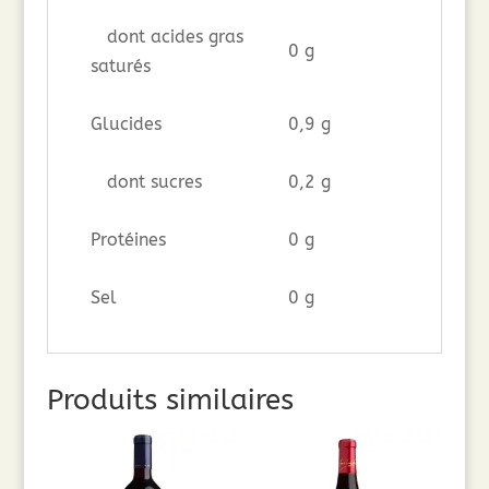
dont acides gras
0 g
saturés
Glucides
0,9 g
dont sucres
0,2 g
Protéines
0 g
Sel
0 g
Produits similaires