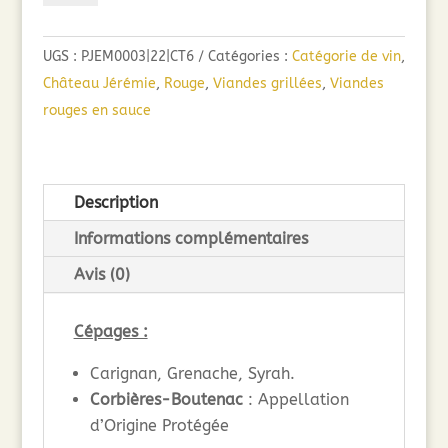
Château
Jérémie
UGS :
PJEM0003|22|CT6
Catégories :
Catégorie de vin
,
Y
Château Jérémie
,
Rouge
,
Viandes grillées
,
Viandes
-
rouges en sauce
AOC
Corbières
Boutenac
Description
(75cl)
2022
Informations complémentaires
Avis (0)
Cépages :
Carignan, Grenache, Syrah.
Corbières-Boutenac
: Appellation
d’Origine Protégée