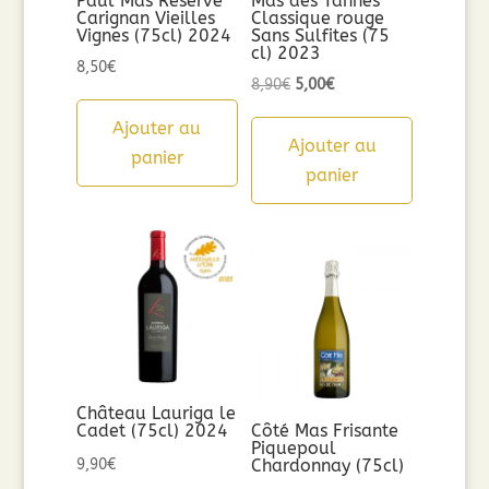
Paul Mas Réserve
Mas des Tannes
Carignan Vieilles
Classique rouge
Vignes (75cl) 2024
Sans Sulfites (75
cl) 2023
8,50
€
Le
Le
8,90
€
5,00
€
prix
prix
Ajouter au
initial
actuel
Ajouter au
panier
était :
est :
panier
8,90€.
5,00€.
Château Lauriga le
Cadet (75cl) 2024
Côté Mas Frisante
Piquepoul
9,90
€
Chardonnay (75cl)