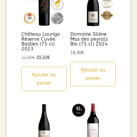
Château Lauriga
Domaine Silène
Réserve Cuvée
Mas des peyrals
Bastien (75 cl)
Bio (75 cl) 2024
2023
18,90
€
Le
Le
12,90
€
10,32
€
prix
prix
Ajouter au
initial
actuel
Ajouter au
panier
était :
est :
panier
12,90€.
10,32€.