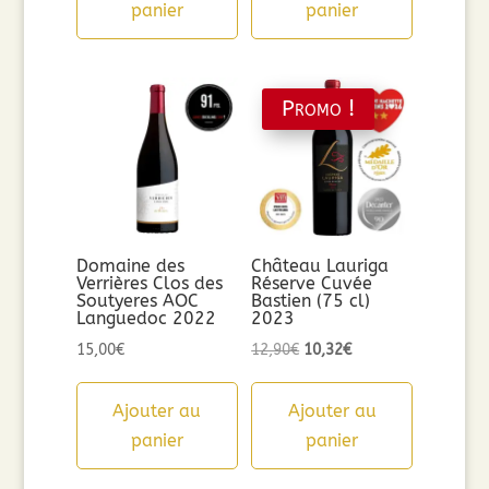
panier
panier
Promo !
Domaine des
Château Lauriga
Verrières Clos des
Réserve Cuvée
Soutyeres AOC
Bastien (75 cl)
Languedoc 2022
2023
Le
Le
15,00
€
12,90
€
10,32
€
prix
prix
initial
actuel
Ajouter au
Ajouter au
était :
est :
panier
panier
12,90€.
10,32€.