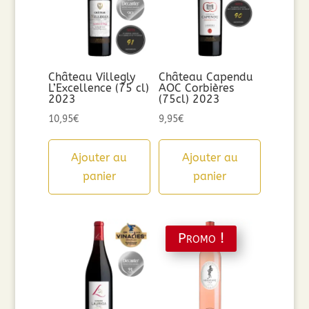
Château Villegly
Château Capendu
L’Excellence (75 cl)
AOC Corbières
2023
(75cl) 2023
10,95
€
9,95
€
Ajouter au
Ajouter au
panier
panier
Promo !