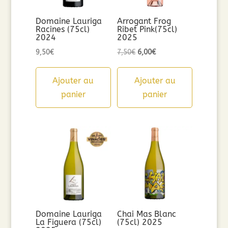
Domaine Lauriga
Arrogant Frog
Racines (75cl)
Ribet Pink(75cl)
2024
2025
Le
Le
9,50
€
7,50
€
6,00
€
prix
prix
initial
actuel
Ajouter au
Ajouter au
était :
est :
panier
panier
7,50€.
6,00€.
Domaine Lauriga
Chai Mas Blanc
La Figuera (75cl)
(75cl) 2025