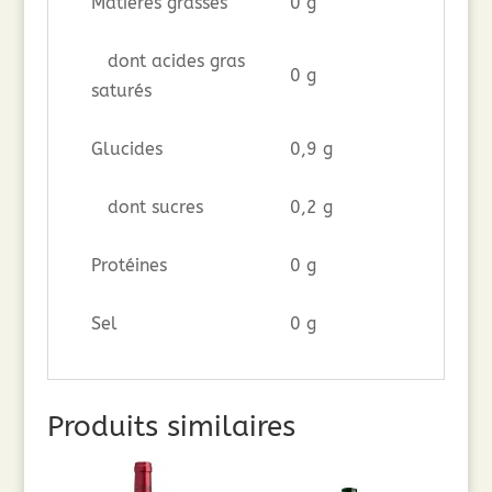
Matières grasses
0 g
dont acides gras
0 g
saturés
Glucides
0,9 g
dont sucres
0,2 g
Protéines
0 g
Sel
0 g
Produits similaires