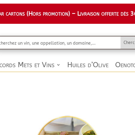
 cartons (Hors promotion) – Livraison offerte dès 36
cords Mets et Vins
Huiles d’Olive
Oenoto