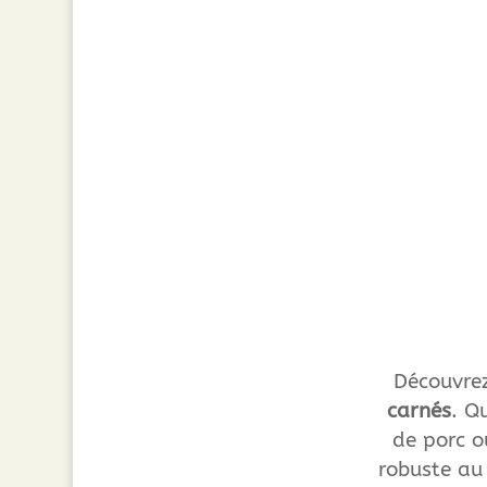
Découvrez
carnés
. Q
de porc o
robuste au