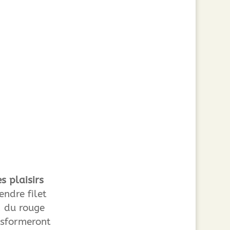
es plaisirs
endre filet
, du rouge
nsformeront