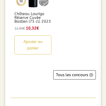
Château Lauriga
Réserve Cuvée
Bastien (75 cl) 2023
Le
10,32
€
Le
12,90
€
prix
prix
initial
actuel
Ajouter au
était :
est :
panier
12,90€.
10,32€.
Tous les concours