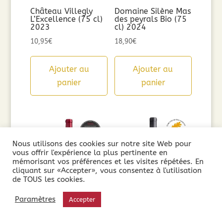
Château Villegly
Domaine Silène Mas
L’Excellence (75 cl)
des peyrals Bio (75
2023
cl) 2024
10,95
€
18,90
€
Ajouter au
Ajouter au
panier
panier
Nous utilisons des cookies sur notre site Web pour
vous offrir l'expérience la plus pertinente en
mémorisant vos préférences et les visites répétées. En
cliquant sur «Accepter», vous consentez à l'utilisation
de TOUS les cookies.
Paramètres
Accepter
Domaine les
Château Paul Mas
Verrières Les 7
Clos du Moulinas
Fontaines (75cl)
(75cl) 2024