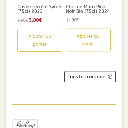
Cuvée secrète Syrah
Clos de Maro Pinot
(75cl) 2023
Noir Bio (75cl) 2024
Le
5,00
€
Le
14,90
€
9,90
€
prix
prix
initial
actuel
Ajouter au
Ajouter au
était :
est :
panier
panier
9,90€.
5,00€.
Tous les concours