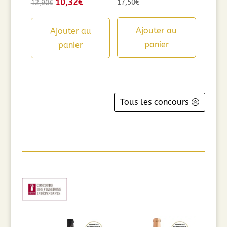
Le
10,32
€
Le
17,50
€
12,90
€
prix
prix
initial
actuel
Ajouter au
Ajouter au
était :
est :
panier
panier
12,90€.
10,32€.
Tous les concours