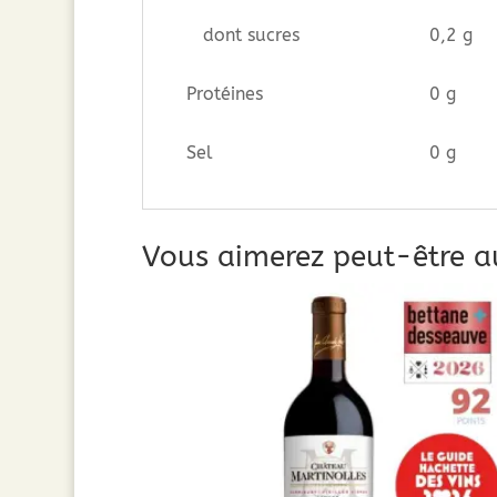
dont sucres
0,2 g
Protéines
0 g
Sel
0 g
Vous aimerez peut-être a