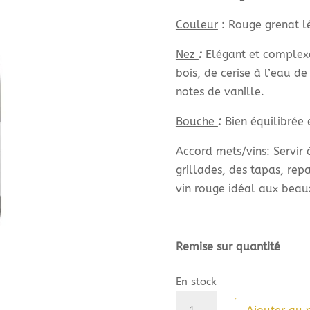
Couleur
: Rouge grenat lé
Nez
:
Elégant et complexe
bois, de cerise à l’eau d
notes de vanille.
Bouche
:
Bien équilibrée 
Accord mets/vins
: Servir
grillades, des tapas, re
vin rouge idéal aux beaux
Remise sur quantité
En stock
quantité