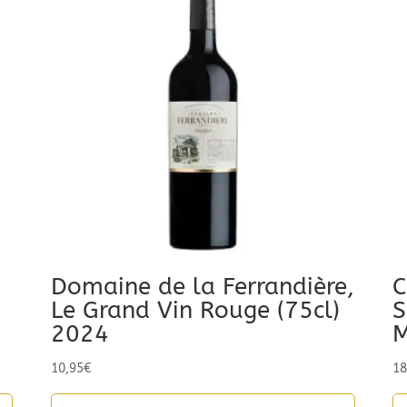
Domaine de la Ferrandière,
C
Le Grand Vin Rouge (75cl)
S
2024
M
10,95
€
18