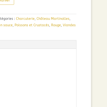
panier
tégories :
Charcuterie
,
Château Martinolles
,
en sauce
,
Poissons et Crustacés
,
Rouge
,
Viandes