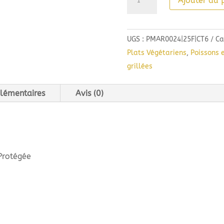
Ajouter au 
de
Domaine
Martinolles
UGS :
PMAR0024|25F|CT6
Ca
Pinot
Plats Végétariens
,
Poissons 
Noir
grillées
(75cl)
2025
lémentaires
Avis (0)
Protégée