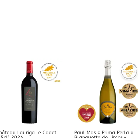
hâteau Lauriga le Cadet
Paul Mas « Prima Perla »
75cl) 2024
Blanquette de Limoux