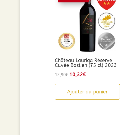
Château Lauriga Réserve
Cuvée Bastien (75 cl) 2023
Le
10,32
€
Le
12,90
€
prix
prix
initial
actuel
Ajouter au panier
était :
est :
12,90€.
10,32€.