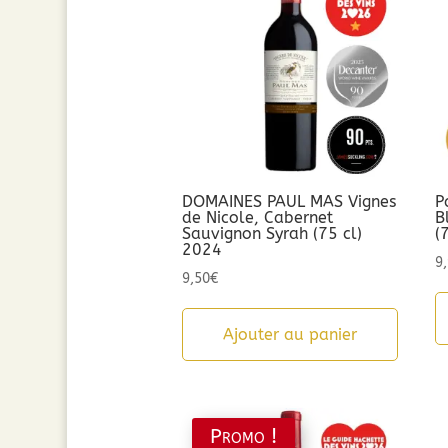
DOMAINES PAUL MAS Vignes
P
de Nicole, Cabernet
B
Sauvignon Syrah (75 cl)
(
2024
9
9,50
€
Ajouter au panier
Promo !