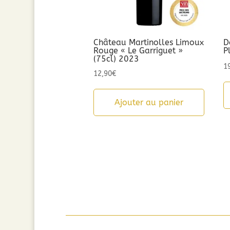
Château Martinolles Limoux
D
Rouge « Le Garriguet »
P
(75cl) 2023
1
12,90
€
Ajouter au panier