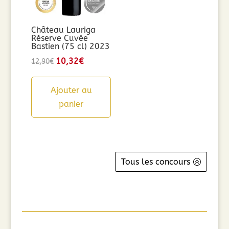
Château Lauriga
Réserve Cuvée
Bastien (75 cl) 2023
Le
10,32
€
Le
12,90
€
prix
prix
initial
actuel
Ajouter au
était :
est :
panier
12,90€.
10,32€.
Tous les concours