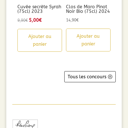
Cuvée secrète Syrah
Clos de Maro Pinot
(75cl) 2023
Noir Bio (75cl) 2024
Le
5,00
€
Le
14,90
€
9,90
€
prix
prix
initial
actuel
Ajouter au
Ajouter au
était :
est :
panier
panier
9,90€.
5,00€.
Tous les concours