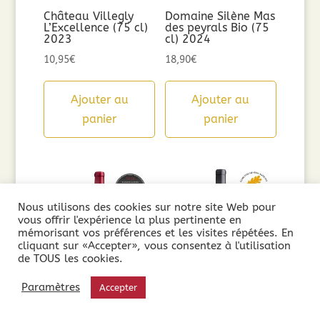
Château Villegly
Domaine Silène Mas
L’Excellence (75 cl)
des peyrals Bio (75
2023
cl) 2024
10,95
€
18,90
€
Ajouter au
Ajouter au
panier
panier
Nous utilisons des cookies sur notre site Web pour
vous offrir l'expérience la plus pertinente en
mémorisant vos préférences et les visites répétées. En
cliquant sur «Accepter», vous consentez à l'utilisation
de TOUS les cookies.
Paramètres
Accepter
Domaine les
Château Paul Mas
Verrières Les 7
Clos du Moulinas
Fontaines (75cl)
(75cl) 2024