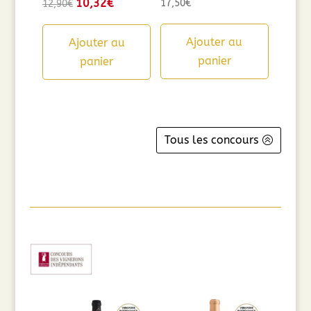
Le
10,32
€
Le
17,50
€
12,90
€
prix
prix
initial
actuel
Ajouter au
Ajouter au
était :
est :
panier
panier
12,90€.
10,32€.
Tous les concours